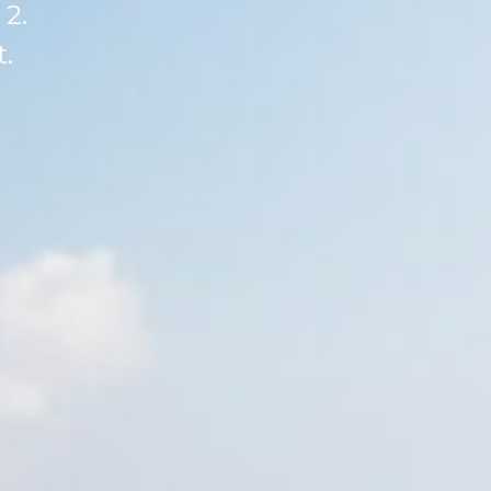
 2.
t.