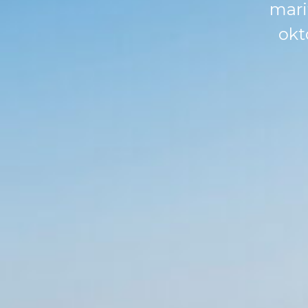
mari
okt