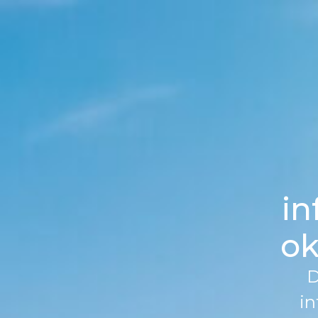
in
ok
D
in