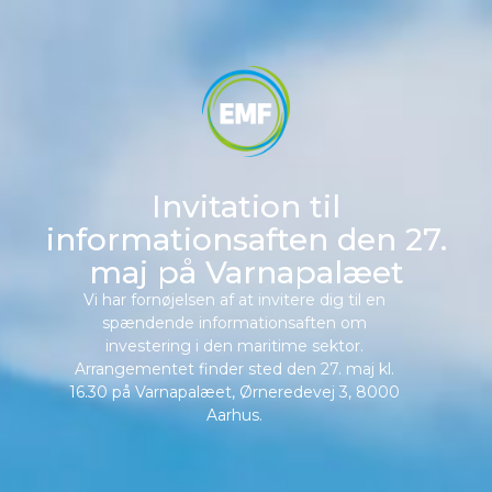
Invitation til
informationsaften den 27.
maj på Varnapalæet
Vi har fornøjelsen af at invitere dig til en
spændende informationsaften om
investering i den maritime sektor.
Arrangementet finder sted den 27. maj kl.
16.30 på Varnapalæet, Ørneredevej 3, 8000
Aarhus.