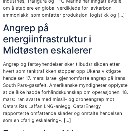
Industries, Trafigura og TFG Marine har inngått avtale
om å etablere en global verdikjede for lavkarbon
ammoniakk, som omfatter produksjon, logistikk og […]
Angrep på
energiinfrastruktur i
Midtøsten eskalerer
Angrep og fartøyhendelser øker tilbudsrisikoen etter
hvert som tanktrafikken stopper opp Ukens viktigste
hendelser 17. mars: Israel gjennomførte angrep på Irans
South Pars-gassfelt. Amerikanske myndigheter opplyste
at de ikke hadde forhåndskunnskap om operasjonen. 18.
mars: Iran svarte med missil- og droneangrep mot
Qatars Ras Laffan LNG-anlegg. QatarEnergy
rapporterte omfattende skader og omtalte hendelsen
som en «farlig eskalering». […]