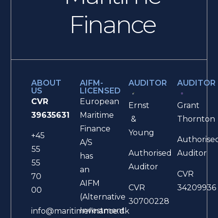
Finance
ABOUT
AIFM-
AUDITOR
AUDITOR
US
LICENSED
CVR
European
Ernst
Grant
39635631
Maritime
&
Thornton
Finance
Young
+45
Authorise
A/S
55
Authorised
Auditor
has
55
Auditor
an
CVR
70
AIFM
CVR
34209936
00
(Alternative
30700228
Investment
info@maritimefinance.dk