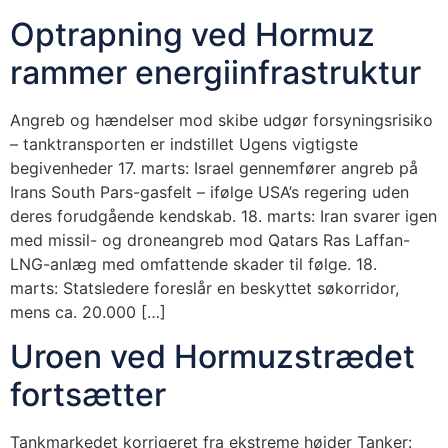
Optrapning ved Hormuz
rammer energiinfrastruktur
Angreb og hændelser mod skibe udgør forsyningsrisiko
– tanktransporten er indstillet Ugens vigtigste
begivenheder 17. marts: Israel gennemfører angreb på
Irans South Pars-gasfelt – ifølge USA’s regering uden
deres forudgående kendskab. 18. marts: Iran svarer igen
med missil- og droneangreb mod Qatars Ras Laffan-
LNG-anlæg med omfattende skader til følge. 18.
marts: Statsledere foreslår en beskyttet søkorridor,
mens ca. 20.000 […]
Uroen ved Hormuzstrædet
fortsætter
Tankmarkedet korrigeret fra ekstreme højder Tanker: