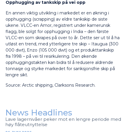
Opphugging av tankskip på vei opp
En annen viktig utvikling i markedet er en økning i
opphugging (scrapping) av eldre tankskip de siste
ukene. VLCC-en
Amor
, registrert under kamerunsk
flagg, ble solgt for opphugging i India – den første
VLCC-en som skrapes på over to år. Dette ser ut til å ha
utløst en trend, med ytterligere tre skip –
Itaugua
(300
000 dwt),
Enzo
(105 000 dwt) og et produkttankskip
fra 1998 – på vei til resirkulering. Den økende
opphuggingstakten kan bidra til å redusere aldrende
tonnasje og styrke markedet for sanksjonsfrie skip på
lengre sikt.
Source: Arctic shipping, Clarksons Research.
News Headlines
Lave lagernivåer peker mot en lengre periode med
høy flåteutnyttelse