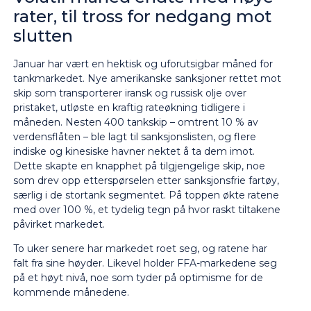
rater, til tross for nedgang mot
slutten
Januar har vært en hektisk og uforutsigbar måned for
tankmarkedet. Nye amerikanske sanksjoner rettet mot
skip som transporterer iransk og russisk olje over
pristaket, utløste en kraftig rateøkning tidligere i
måneden. Nesten 400 tankskip – omtrent 10 % av
verdensflåten – ble lagt til sanksjonslisten, og flere
indiske og kinesiske havner nektet å ta dem imot.
Dette skapte en knapphet på tilgjengelige skip, noe
som drev opp etterspørselen etter sanksjonsfrie fartøy,
særlig i de stortank segmentet. På toppen økte ratene
med over 100 %, et tydelig tegn på hvor raskt tiltakene
påvirket markedet.
To uker senere har markedet roet seg, og ratene har
falt fra sine høyder. Likevel holder FFA-markedene seg
på et høyt nivå, noe som tyder på optimisme for de
kommende månedene.