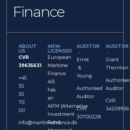
Finance
ABOUT
AIFM-
AUDITOR
AUDITOR
US
LICENSED
CVR
European
Ernst
Grant
39635631
Maritime
&
Thornton
Finance
Young
+45
Authorise
A/S
55
Authorised
Auditor
has
55
Auditor
an
CVR
70
AIFM (Alternative
CVR
34209936
00
Investment
30700228
Fund
info@maritimefinance.dk