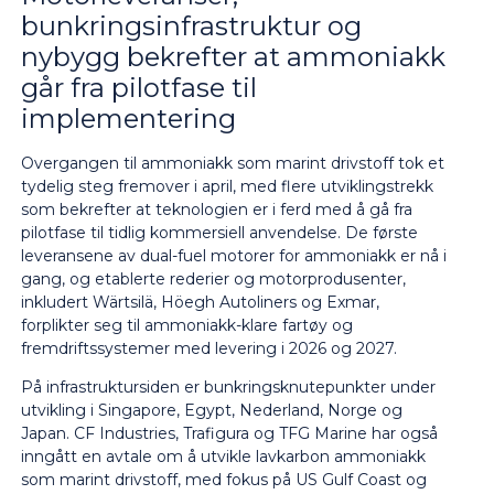
bunkringsinfrastruktur og
nybygg bekrefter at ammoniakk
går fra pilotfase til
implementering
Overgangen til ammoniakk som marint drivstoff tok et
tydelig steg fremover i april, med flere utviklingstrekk
som bekrefter at teknologien er i ferd med å gå fra
pilotfase til tidlig kommersiell anvendelse. De første
leveransene av dual-fuel motorer for ammoniakk er nå i
gang, og etablerte rederier og motorprodusenter,
inkludert Wärtsilä, Höegh Autoliners og Exmar,
forplikter seg til ammoniakk-klare fartøy og
fremdriftssystemer med levering i 2026 og 2027.
På infrastruktursiden er bunkringsknutepunkter under
utvikling i Singapore, Egypt, Nederland, Norge og
Japan. CF Industries, Trafigura og TFG Marine har også
inngått en avtale om å utvikle lavkarbon ammoniakk
som marint drivstoff, med fokus på US Gulf Coast og