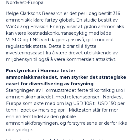
Nordvest-Europa.
Ifølge Clarksons Research er det per i dag bestilt 316
ammoniakk-klare fartøy globalt. En studie bestilt av
WinGD og Envision Energy viser at grønn ammoniakk
kan være kostnadskonkurransedyktig med både
VLSFO og LNG ved dagens prisnivå, gitt moderat
regulatorisk støtte. Dette bidrar til å flytte
investeringscaset fra å være drevet utelukkende av
miljøhensyn til også å være kommersielt attraktivt.
Forstyrrelser i Hormuz tester
ammoniakkmarkedet, men styrker det strategiske
caset for diversifisering av forsyning
Stengningen av Hormuzstredet førte til kortsiktig uro i
ammoniakkmarkedet, med referansepriser i Nordvest-
Europa som økte med om lag USD 105 til USD 150 per
tonn i løpet av mars og april. Midtøsten står for mer
enn en femtedel av den globale
ammoniakkforsyningen, og forstyrrelsene er derfor ikke
ubetydelige.