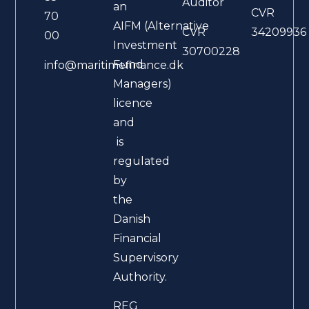
Auditor
an
CVR
70
AIFM (Alternative
CVR
34209936
00
Investment
30700228
Fund
info@maritimefinance.dk
Managers)
licence
and
is
regulated
by
the
Danish
Financial
Supervisory
Authority.
REG