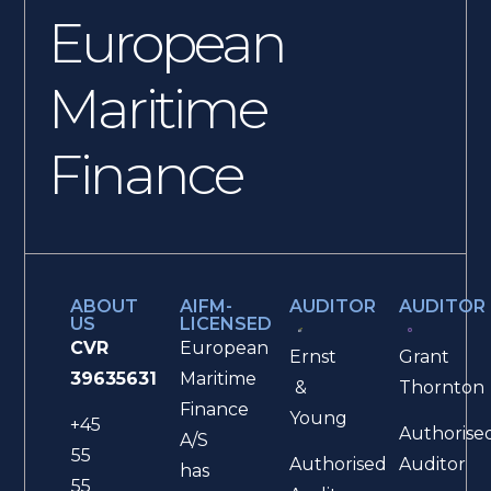
European
Maritime
Finance
ABOUT
AIFM-
AUDITOR
AUDITOR
US
LICENSED
CVR
European
Ernst
Grant
39635631
Maritime
&
Thornton
Finance
Young
+45
Authorise
A/S
55
Authorised
Auditor
has
55