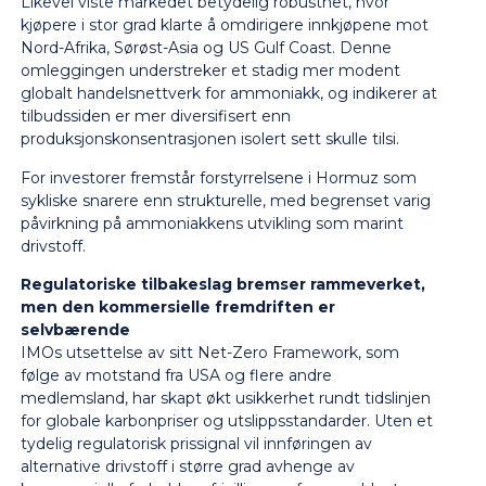
Likevel viste markedet betydelig robusthet, hvor
kjøpere i stor grad klarte å omdirigere innkjøpene mot
Nord-Afrika, Sørøst-Asia og US Gulf Coast. Denne
omleggingen understreker et stadig mer modent
globalt handelsnettverk for ammoniakk, og indikerer at
tilbudssiden er mer diversifisert enn
produksjonskonsentrasjonen isolert sett skulle tilsi.
For investorer fremstår forstyrrelsene i Hormuz som
sykliske snarere enn strukturelle, med begrenset varig
påvirkning på ammoniakkens utvikling som marint
drivstoff.
Regulatoriske tilbakeslag bremser rammeverket,
men den kommersielle fremdriften er
selvbærende
IMOs utsettelse av sitt Net-Zero Framework, som
følge av motstand fra USA og flere andre
medlemsland, har skapt økt usikkerhet rundt tidslinjen
for globale karbonpriser og utslippsstandarder. Uten et
tydelig regulatorisk prissignal vil innføringen av
alternative drivstoff i større grad avhenge av