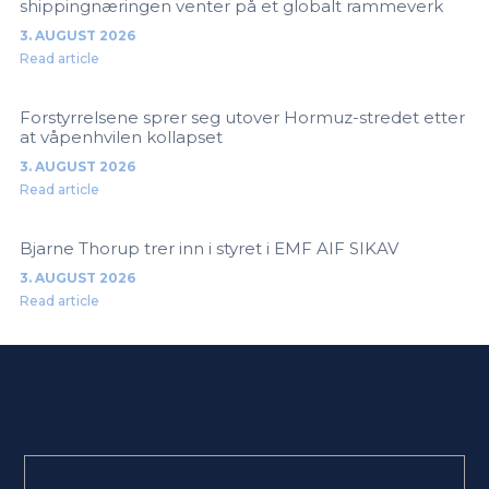
shippingnæringen venter på et globalt rammeverk
3. AUGUST 2026
Read article
Forstyrrelsene sprer seg utover Hormuz-stredet etter
at våpenhvilen kollapset
3. AUGUST 2026
Read article
Bjarne Thorup trer inn i styret i EMF AIF SIKAV
3. AUGUST 2026
Read article