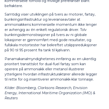
kommersielle forhold og frivillige preferanser blant
befraktere.
Samtidig viser utviklingen på tvers av motorer, fartøy,
bunkringsinfrastruktur og leveranseavtaler at
ammoniakkens kommersielle momentum ikke lenger
er avhengig av én enkelt regulatorisk driver. Tolv
bunkringsdemonstrasjoner på tvers av ni globale
lokasjoner er gjennomført med gode resultater, og
fullskala motortester har bekreftet utslippsreduksjoner
på 90 til 95 prosent fra tank til kjølvann.
Panamakanalmyndighetenes innføring av en ukentlig
prioritert transittslot for dual-fuel fartøy som kan
operere på ammoniakk eller metanol illustrerer
ytterligere hvordan infrastrukturaktører allerede legger
til rette for og insentiverer ammoniakk-klar tonnasje.
Kilder: Bloomberg, Clarksons Research, Envision
Energy, International Maritime Organization (IMO) &
Reuters