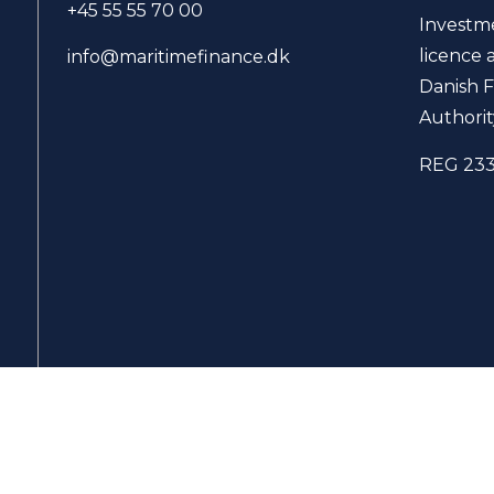
+45 55 55 70 00
Investm
licence 
info@maritimefinance.dk
Danish F
Authorit
REG 23