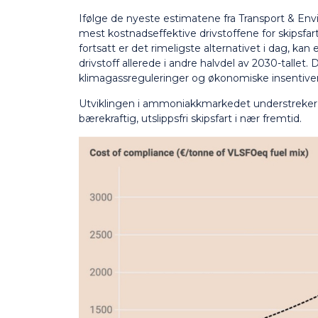
Ifølge de nyeste estimatene fra Transport & En
mest kostnadseffektive drivstoffene for skipsfar
fortsatt er det rimeligste alternativet i dag, 
drivstoff allerede i andre halvdel av 2030-tallet. 
klimagassreguleringer og økonomiske insentiver 
Utviklingen i ammoniakkmarkedet understreker de
bærekraftig, utslippsfri skipsfart i nær fremtid.