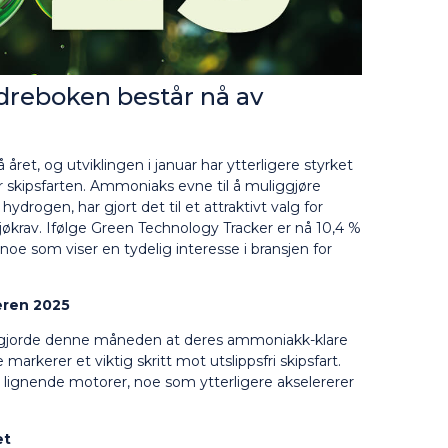
rdreboken består nå av
et, og utviklingen i januar har ytterligere styrket
or skipsfarten. Ammoniaks evne til å muliggjøre
hydrogen, har gjort det til et attraktivt valg for
jøkrav. Ifølge Green Technology Tracker er nå 10,4 %
oe som viser en tydelig interesse i bransjen for
ren 2025
gjorde denne måneden at deres ammoniakk-klare
rkerer et viktig skritt mot utslippsfri skipsfart.
 lignende motorer, noe som ytterligere akselererer
et