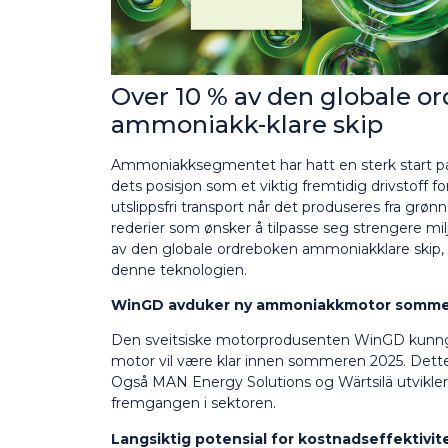
Over 10 % av den globale o
ammoniakk-klare skip
Ammoniakksegmentet har hatt en sterk start på år
dets posisjon som et viktig fremtidig drivstoff f
utslippsfri transport når det produseres fra grønn 
rederier som ønsker å tilpasse seg strengere mil
av den globale ordreboken ammoniakklare skip, n
denne teknologien.
WinGD avduker ny ammoniakkmotor somme
Den sveitsiske motorprodusenten WinGD kunn
motor vil være klar innen sommeren 2025. Dette ma
Også MAN Energy Solutions og Wärtsilä utvikler
fremgangen i sektoren.
Langsiktig potensial for kostnadseffektivit