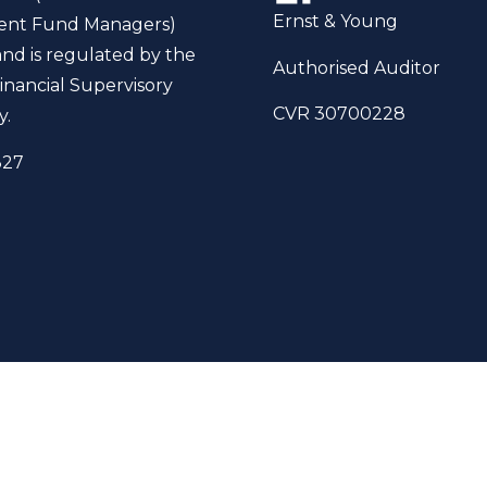
Ernst & Young
ent Fund Managers)
and is regulated by the
Authorised Auditor
inancial Supervisory
CVR 30700228
y.
327