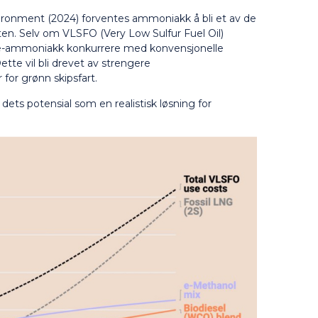
vironment (2024) forventes ammoniakk å bli et av de
ten. Selv om VLSFO (Very Low Sulfur Fuel Oil)
kan e-ammoniakk konkurrere med konvensjonelle
Dette vil bli drevet av strengere
for grønn skipsfart.
ts potensial som en realistisk løsning for