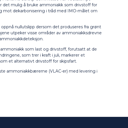
jør det mulig å bruke ammoniakk som drivstoff for
ang mot dekarbonisering i tråd med IMO-målet om
n oppnå nullutslipp dersom det produseres fra grønt
slinjene utpeker visse områder av ammoniakksdrevne
or ammoniakkdeteksjon.
av ammoniakk som last og drivstoff, forutsatt at de
ringene, som trer i kraft i juli, markerer et
et alternativt drivstoff for skipsfart.
tørste ammoniakkbærerne (VLAC-er) med levering i