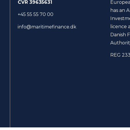
CVR 39635631
Europea
has an A
+45 55 55 70 00
Investm
licence 
info@maritimefinance.dk
Danish F
Authorit
REG 23