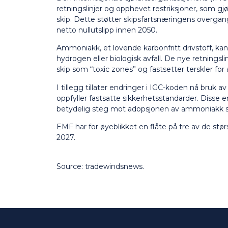
retningslinjer og opphevet restriksjoner, som g
skip. Dette støtter skipsfartsnæringens overg
netto nullutslipp innen 2050.
Ammoniakk, et lovende karbonfritt drivstoff, ka
hydrogen eller biologisk avfall. De nye retning
skip som “toxic zones” og fastsetter terskler f
I tillegg tillater endringer i IGC-koden nå bruk 
oppfyller fastsatte sikkerhetsstandarder. Disse end
betydelig steg mot adopsjonen av ammoniakk som 
EMF har for øyeblikket en flåte på tre av de s
2027.
Source: tradewindsnews.