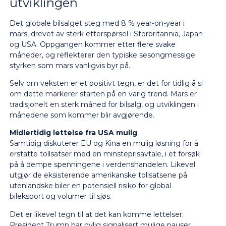
utviklingen
Det globale bilsalget steg med 8 % year-on-year i
mars, drevet av sterk etterspørsel i Storbritannia, Japan
og USA. Oppgangen kommer etter flere svake
måneder, og reflekterer den typiske sesongmessige
styrken som mars vanligvis byr på.
Selv om veksten er et positivt tegn, er det for tidlig å si
om dette markerer starten på en varig trend. Mars er
tradisjonelt en sterk måned for bilsalg, og utviklingen i
månedene som kommer blir avgjørende.
Midlertidig lettelse fra USA mulig
Samtidig diskuterer EU og Kina en mulig løsning for å
erstatte tollsatser med en minsteprisavtale, i et forsøk
på å dempe spenningene i verdenshandelen. Likevel
utgjør de eksisterende amerikanske tollsatsene på
utenlandske biler en potensiell risiko for global
bileksport og volumer til sjøs.
Det er likevel tegn til at det kan komme lettelser.
President Trump har nylig signalisert mulige pauser