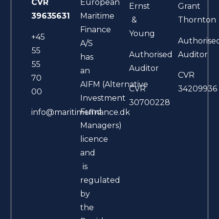
CVR
European
Ernst
Grant
39635631
Maritime
&
Thornton
Finance
Young
+45
Authorise
A/S
55
Authorised
Auditor
has
55
Auditor
an
CVR
70
AIFM (Alternative
CVR
34209936
00
Investment
30700228
Fund
info@maritimefinance.dk
Managers)
licence
and
is
regulated
by
the