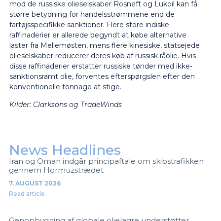
mod de russiske olieselskaber Rosneft og Lukoil kan få
større betydning for handelsstrømmene end de
fartøjsspecifikke sanktioner. Flere store indiske
raffinaderier er allerede begyndt at købe alternative
laster fra Mellemøsten, mens flere kinesiske, statsejede
olieselskaber reducerer deres køb af russisk råolie. Hvis
disse raffinaderier erstatter russiske tønder med ikke-
sanktionsramt olie, forventes efterspørgslen efter den
konventionelle tonnage at stige.
Kilder: Clarksons og TradeWinds
News Headlines
Iran og Oman indgår principaftale om skibstrafikken
gennem Hormuzstrædet
7. AUGUST 2026
Read article
Genopbygning af globale olielagre understøtter