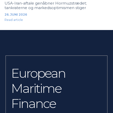
USA-Iran-aftale genåbner Hormuzstrædet;
tankraterne og markedsoptimismen stiger
26. JUNI 2026
Read article
European
Maritime
Finance