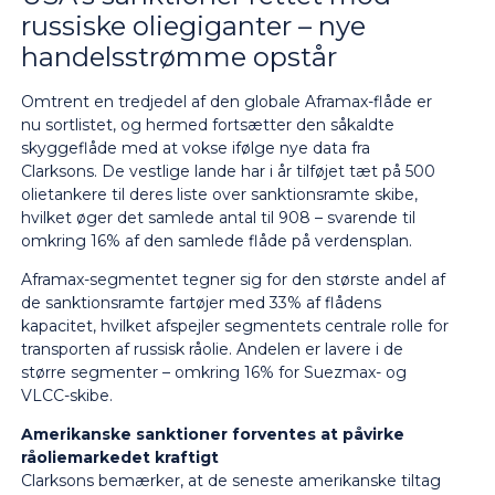
russiske oliegiganter – nye
handelsstrømme opstår
Omtrent en tredjedel af den globale Aframax-flåde er
nu sortlistet, og hermed fortsætter den såkaldte
skyggeflåde med at vokse ifølge nye data fra
Clarksons. De vestlige lande har i år tilføjet tæt på 500
olietankere til deres liste over sanktionsramte skibe,
hvilket øger det samlede antal til 908 – svarende til
omkring 16% af den samlede flåde på verdensplan.
Aframax-segmentet tegner sig for den største andel af
de sanktionsramte fartøjer med 33% af flådens
kapacitet, hvilket afspejler segmentets centrale rolle for
transporten af russisk råolie. Andelen er lavere i de
større segmenter – omkring 16% for Suezmax- og
VLCC-skibe.
Amerikanske sanktioner forventes at påvirke
råoliemarkedet kraftigt
Clarksons bemærker, at de seneste amerikanske tiltag