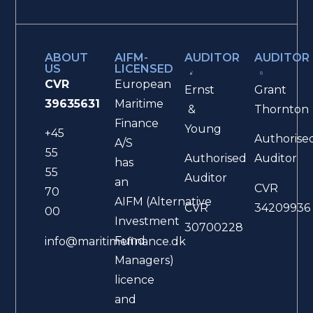
ABOUT
AIFM-
AUDITOR
AUDITOR
US
LICENSED
CVR
European
Ernst
Grant
39635631
Maritime
&
Thornton
Finance
Young
+45
Authorise
A/S
55
Authorised
Auditor
has
55
Auditor
an
CVR
70
AIFM (Alternative
CVR
34209936
00
Investment
30700228
Fund
info@maritimefinance.dk
Managers)
licence
and