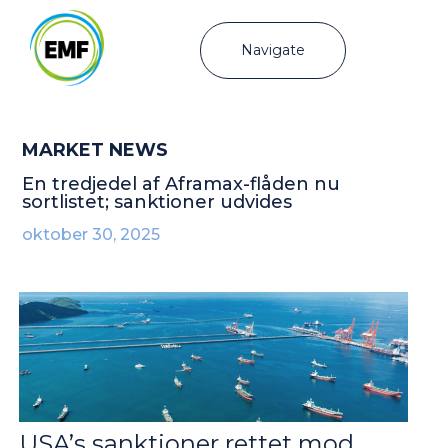
Navigate
MARKET NEWS
En tredjedel af Aframax-flåden nu
sortlistet; sanktioner udvides
oktober 30, 2025
USA’s sanktioner rettet mod