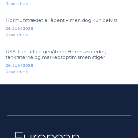
Read article
Hormuzstrædet er åbent – men dog kun delvist
26. JUNI 2026
Read article
USA-Iran-aftale genåbner Hormuzstrædet;
tankraterne og markedsoptimismen stiger
26. JUNI 2026
Read article
European