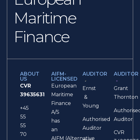
Maritime
Finance
ABOUT
AIFM-
AUDITOR
AUDITOR
US
LICENSED
CVR
European
Ernst
Grant
39635631
Maritime
&
Thornton
Finance
Young
+45
Authorise
A/S
55
Authorised
Auditor
has
55
Auditor
an
CVR
70
AIFM (Alternative