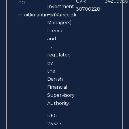
CVR
34209936
00
Investment
30700228
Fund
info@maritimefinance.dk
Managers)
licence
and
is
regulated
by
the
Danish
Financial
Supervisory
Authority.
REG
23327