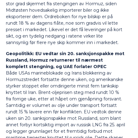
stor grad skjermet fra stengingen av Hormuz, siden
Midtøsten hovedsakelig importerer biler og ikke
eksporterer dem. Ordreboken for nye bilskip er på
rundt 18 % av dagens flåte, noe som gradvis vil lette
presset i markedet. Likevel er det få leveringer på kort
sikt, og en tydelig nedgang i ratene virker lite
sannsynlig før flere nye skip kommer inn i markedet.
Geopolitikk: EU vedtar sin 20. sanksjonspakke mot
Russland, Hormuz returnerer til nærmest
komplett stengning, og UAE forlater OPEC
Både USAs marineblokade og Irans blokkering av
Hormuzstredet fortsatte denne uken, og amerikanske
styrker stoppet eller omdirigerte minst fem tankskip
knyttet til Iran. Brent-oljeprisen steg med rundt 10 %
fra forrige uke, etter at håpet om gjenåpning forsvant.
Samtidig er volumet av olje under transport fortsatt
rundt 15 % lavere enn før konflikten. EU vedtok denne
uken sin 20. sanksjonspakke mot Russland, som blant
annet forbyr kortsiktig import av russisk LNG fra 25. april
og legger grunnlaget for et fremtidig forbud mot
maritime tjenester knyttet til russisk olje. Dette skaper