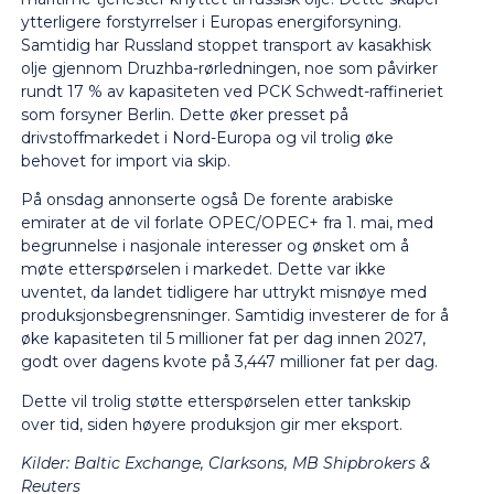
ytterligere forstyrrelser i Europas energiforsyning.
Samtidig har Russland stoppet transport av kasakhisk
olje gjennom Druzhba-rørledningen, noe som påvirker
rundt 17 % av kapasiteten ved PCK Schwedt-raffineriet
som forsyner Berlin. Dette øker presset på
drivstoffmarkedet i Nord-Europa og vil trolig øke
behovet for import via skip.
På onsdag annonserte også De forente arabiske
emirater at de vil forlate OPEC/OPEC+ fra 1. mai, med
begrunnelse i nasjonale interesser og ønsket om å
møte etterspørselen i markedet. Dette var ikke
uventet, da landet tidligere har uttrykt misnøye med
produksjonsbegrensninger. Samtidig investerer de for å
øke kapasiteten til 5 millioner fat per dag innen 2027,
godt over dagens kvote på 3,447 millioner fat per dag.
Dette vil trolig støtte etterspørselen etter tankskip
over tid, siden høyere produksjon gir mer eksport.
Kilder:
Baltic Exchange, Clarksons, MB Shipbrokers &
Reuters