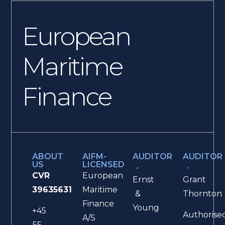
European
Maritime
Finance
ABOUT
AIFM-
AUDITOR
AUDITOR
US
LICENSED
CVR
European
Ernst
Grant
39635631
Maritime
&
Thornton
Finance
Young
+45
Authorise
A/S
55