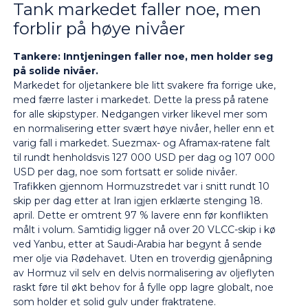
Tank markedet faller noe, men
forblir på høye nivåer
Tankere: Inntjeningen faller noe, men holder seg
på solide nivåer.
Markedet for oljetankere ble litt svakere fra forrige uke,
med færre laster i markedet. Dette la press på ratene
for alle skipstyper. Nedgangen virker likevel mer som
en normalisering etter svært høye nivåer, heller enn et
varig fall i markedet. Suezmax- og Aframax-ratene falt
til rundt henholdsvis 127 000 USD per dag og 107 000
USD per dag, noe som fortsatt er solide nivåer.
Trafikken gjennom Hormuzstredet var i snitt rundt 10
skip per dag etter at Iran igjen erklærte stenging 18.
april. Dette er omtrent 97 % lavere enn før konflikten
målt i volum. Samtidig ligger nå over 20 VLCC-skip i kø
ved Yanbu, etter at Saudi-Arabia har begynt å sende
mer olje via Rødehavet. Uten en troverdig gjenåpning
av Hormuz vil selv en delvis normalisering av oljeflyten
raskt føre til økt behov for å fylle opp lagre globalt, noe
som holder et solid gulv under fraktratene.