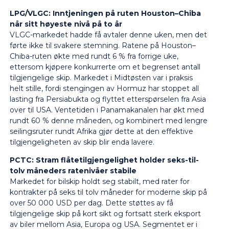
LPG/VLGC: Inntjeningen på ruten Houston–Chiba
når sitt høyeste nivå på to år
VLGC-markedet hadde få avtaler denne uken, men det
førte ikke til svakere stemning. Ratene på Houston–
Chiba-ruten økte med rundt 6 % fra forrige uke,
ettersom kjøpere konkurrerte om et begrenset antall
tilgjengelige skip. Markedet i Midtøsten var i praksis
helt stille, fordi stengingen av Hormuz har stoppet all
lasting fra Persiabukta og flyttet etterspørselen fra Asia
over til USA. Ventetiden i Panamakanalen har økt med
rundt 60 % denne måneden, og kombinert med lengre
seilingsruter rundt Afrika gjør dette at den effektive
tilgjengeligheten av skip blir enda lavere.
PCTC: Stram flåtetilgjengelighet holder seks-til-
tolv måneders ratenivåer stabile
Markedet for bilskip holdt seg stabilt, med rater for
kontrakter på seks til tolv måneder for moderne skip på
over 50 000 USD per dag. Dette støttes av få
tilgjengelige skip på kort sikt og fortsatt sterk eksport
av biler mellom Asia, Europa og USA. Segmentet er i