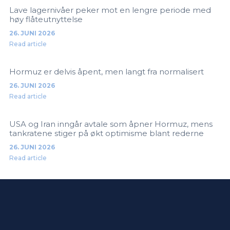
Lave lagernivåer peker mot en lengre periode med
høy flåteutnyttelse
26. JUNI 2026
Read article
Hormuz er delvis åpent, men langt fra normalisert
26. JUNI 2026
Read article
USA og Iran inngår avtale som åpner Hormuz, mens
tankratene stiger på økt optimisme blant rederne
26. JUNI 2026
Read article