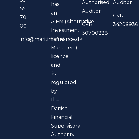
Authorised
Auditor
has
55
Auditor
an
CVR
70
AIFM (Alternative
CVR
34209936
00
Investment
30700228
Fund
info@maritimefinance.dk
Managers)
licence
and
is
regulated
by
the
Danish
Financial
Supervisory
Authority.