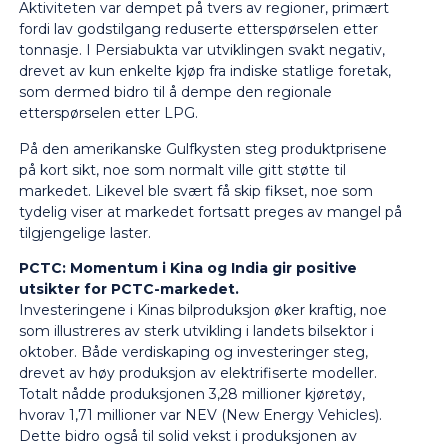
Aktiviteten var dempet på tvers av regioner, primært
fordi lav godstilgang reduserte etterspørselen etter
tonnasje. I Persiabukta var utviklingen svakt negativ,
drevet av kun enkelte kjøp fra indiske statlige foretak,
som dermed bidro til å dempe den regionale
etterspørselen etter LPG.
På den amerikanske Gulfkysten steg produktprisene
på kort sikt, noe som normalt ville gitt støtte til
markedet. Likevel ble svært få skip fikset, noe som
tydelig viser at markedet fortsatt preges av mangel på
tilgjengelige laster.
PCTC:
Momentum i Kina og India gir positive
utsikter for PCTC-markedet.
Investeringene i Kinas bilproduksjon øker kraftig, noe
som illustreres av sterk utvikling i landets bilsektor i
oktober. Både verdiskaping og investeringer steg,
drevet av høy produksjon av elektrifiserte modeller.
Totalt nådde produksjonen 3,28 millioner kjøretøy,
hvorav 1,71 millioner var NEV (New Energy Vehicles).
Dette bidro også til solid vekst i produksjonen av