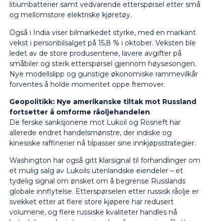
litiumbatterier samt vedvarende etterspørsel etter små
og mellomstore elektriske kjøretøy.
Også i India viser bilmarkedet styrke, med en markant
vekst i personbilsalget på 15,8 % i oktober. Veksten ble
ledet av de store produsentene, lavere avgifter på
småbiler og sterk etterspørsel gjennom høysesongen.
Nye modellslipp og gunstige økonomiske rammevilkår
forventes å holde momentet oppe fremover.
Geopolitikk:
Nye amerikanske tiltak mot Russland
fortsetter å omforme råoljehandelen
.
De ferske sanksjonene mot Lukoil og Rosneft har
allerede endret handelsmønstre, der indiske og
kinesiske raffinerier nå tilpasser sine innkjøpsstrategier.
Washington har også gitt klarsignal til forhandlinger om
et mulig salg av Lukoils utenlandske eiendeler – et
tydelig signal om ønsket om å begrense Russlands
globale innflytelse. Etterspørselen etter russisk råolje er
svekket etter at flere store kjøpere har redusert
volumene, og flere russiske kvaliteter handles nå