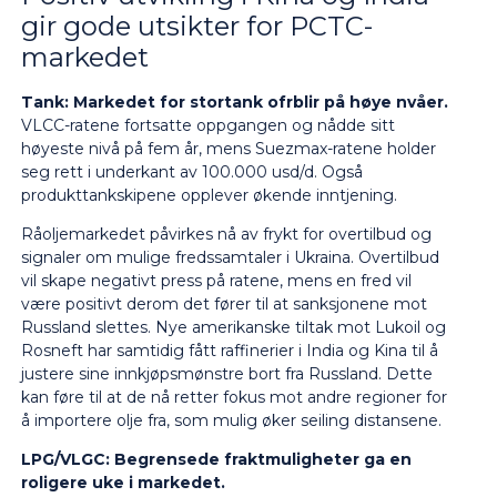
gir gode utsikter for PCTC-
markedet
Tank:
Markedet for stortank ofrblir på høye nvåer.
VLCC-ratene fortsatte oppgangen og nådde sitt
høyeste nivå på fem år, mens Suezmax-ratene holder
seg rett i underkant av 100.000 usd/d. Også
produkttankskipene opplever økende inntjening.
Råoljemarkedet påvirkes nå av frykt for overtilbud og
signaler om mulige fredssamtaler i Ukraina. Overtilbud
vil skape negativt press på ratene, mens en fred vil
være positivt derom det fører til at sanksjonene mot
Russland slettes. Nye amerikanske tiltak mot Lukoil og
Rosneft har samtidig fått raffinerier i India og Kina til å
justere sine innkjøpsmønstre bort fra Russland. Dette
kan føre til at de nå retter fokus mot andre regioner for
å importere olje fra, som mulig øker seiling distansene.
LPG/VLGC:
Begrensede fraktmuligheter ga en
roligere uke i markedet.