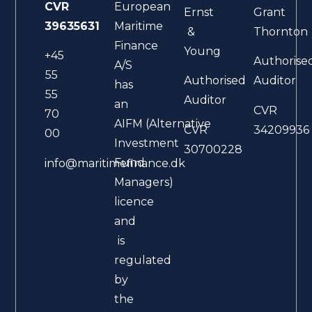
CVR
European
Ernst
Grant
39635631
Maritime
&
Thornton
Finance
Young
+45
Authorise
A/S
55
Authorised
Auditor
has
55
Auditor
an
CVR
70
AIFM (Alternative
CVR
34209936
00
Investment
30700228
Fund
info@maritimefinance.dk
Managers)
licence
and
is
regulated
by
the