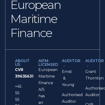
European
Maritime
Finance
ABOUT
AIFM-
AUDITOR
AUDITOR
US
LICENSED
CVR
European
Ernst
Grant
39635631
Maritime
&
Thornton
Finance
Young
+45
Authorise
A/S
55
Authorised
Auditor
has
55
Auditor
an
CVR