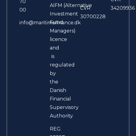
70
AIFM (Alternative
CVR
34209936
00
Investment
30700228
Fund
info@maritimefinance.dk
Managers)
licence
and
is
regulated
by
the
Danish
Financial
Supervisory
Authority.
REG