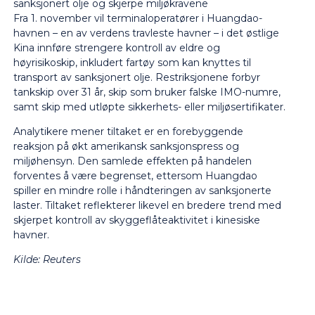
sanksjonert olje og skjerpe miljøkravene
Fra 1. november vil terminaloperatører i Huangdao-
havnen – en av verdens travleste havner – i det østlige
Kina innføre strengere kontroll av eldre og
høyrisikoskip, inkludert fartøy som kan knyttes til
transport av sanksjonert olje. Restriksjonene forbyr
tankskip over 31 år, skip som bruker falske IMO-numre,
samt skip med utløpte sikkerhets- eller miljøsertifikater.
Analytikere mener tiltaket er en forebyggende
reaksjon på økt amerikansk sanksjonspress og
miljøhensyn. Den samlede effekten på handelen
forventes å være begrenset, ettersom Huangdao
spiller en mindre rolle i håndteringen av sanksjonerte
laster. Tiltaket reflekterer likevel en bredere trend med
skjerpet kontroll av skyggeflåteaktivitet i kinesiske
havner.
Kilde: Reuters