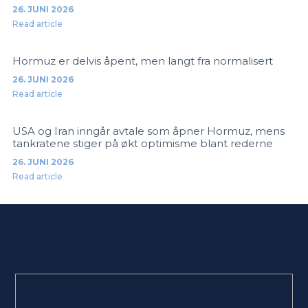
26. JUNI 2026
Read article
Hormuz er delvis åpent, men langt fra normalisert
26. JUNI 2026
Read article
USA og Iran inngår avtale som åpner Hormuz, mens
tankratene stiger på økt optimisme blant rederne
26. JUNI 2026
Read article