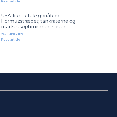
Read article
USA-Iran-aftale genåbner
Hormuzstrædet; tankraterne og
markedsoptimismen stiger
26. JUNI 2026
Read article