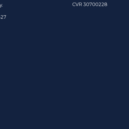
CVR 30700228
y.
327