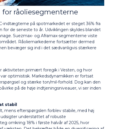
for råoliesegmenterne
LCC-indtægterne på spotmarkedet er steget 36% fra
 for de seneste to år. Udviklingen skyldes blandet
onnage. Suezmax- og Aframax-segmenterne viste
antområdet. Råoliemarkederne fortsætter dermed
n bevæger sig ind i det sædvanligvis stærkere
 aktiviteten primært foregik i Vesten, og hvor
 var optimistisk. Markedsdynamikken er fortsat
erspørgsel og stærke ton/mil-forhold. Dog kan den
virke på de høje indtjeningsniveauer, vi ser inden
t stabil
idt, mens efterspørgslen forblev stabile, med høj
udsigter understøttet af robuste
teg omkring 18% i første halvår af 2025, hvor
 af væksten. Det bekræfter både en diversificering af