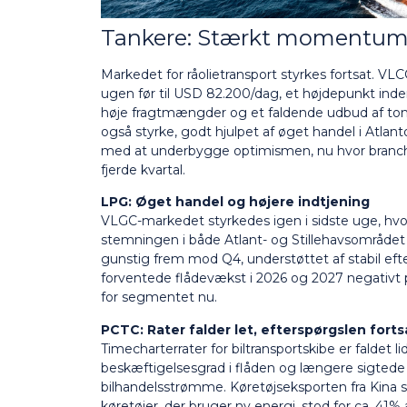
Tankere: Stærkt momentum 
Markedet for råolietransport styrkes fortsat. V
ugen før til USD 82.200/dag, et højdepunkt inden
høje fragtmængder og et faldende udbud af t
også styrke, godt hjulpet af øget handel i Atl
med at underbygge optimismen, nu hvor branche
fjerde kvartal.
LPG: Øget handel og højere indtjening
VLGC-markedet styrkedes igen i sidste uge, hvor
stemningen i både Atlant- og Stillehavsområdet
gunstig frem mod Q4, understøttet af stabil eft
forventede flådevækst i 2026 og 2027 negativt på
for segmentet nu.
PCTC: Rater falder let, efterspørgslen fortsa
Timecharterrater for biltransportskibe er faldet l
beskæftigelsesgrad i flåden og længere sigtede 
bilhandelsstrømme. Køretøjseksporten fra Kina s
køretøjer, der bruger ny energi, stod for ca. 41%