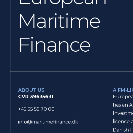
Maritime
Finance
ABOUT US
AIFM-L
CVR 39635631
Europea
has an A
+45 55 55 70 00
Investm
licence 
info@maritimefinance.dk
Danish F