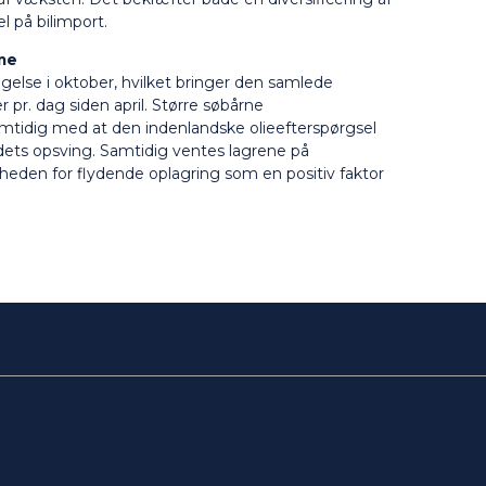
 på bilimport.
me
lse i oktober, hvilket bringer den samlede
 pr. dag siden april. Større søbårne
tidig med at den indenlandske olieefterspørgsel
ets opsving. Samtidig ventes lagrene på
gheden for flydende oplagring som en positiv faktor