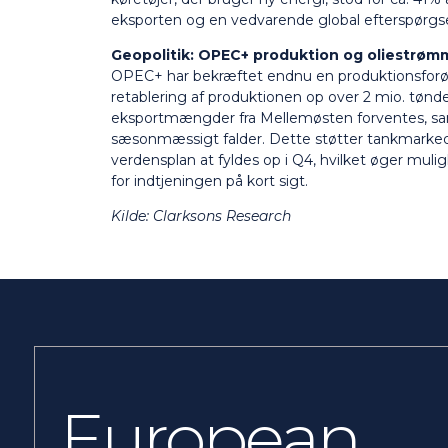
eksporten og en vedvarende global efterspørgsel
Geopolitik: OPEC+ produktion og oliestrøm
OPEC+ har bekræftet endnu en produktionsforøge
retablering af produktionen op over 2 mio. tønder
eksportmængder fra Mellemøsten forventes, sam
sæsonmæssigt falder. Dette støtter tankmarked
verdensplan at fyldes op i Q4, hvilket øger muli
for indtjeningen på kort sigt.
Kilde: Clarksons Research
European