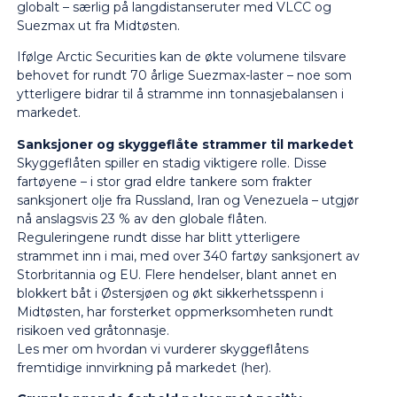
globalt – særlig på langdistanseruter med VLCC og
Suezmax ut fra Midtøsten.
Ifølge Arctic Securities kan de økte volumene tilsvare
behovet for rundt 70 årlige Suezmax-laster – noe som
ytterligere bidrar til å stramme inn tonnasjebalansen i
markedet.
Sanksjoner og skyggeflåte strammer til markedet
Skyggeflåten spiller en stadig viktigere rolle. Disse
fartøyene – i stor grad eldre tankere som frakter
sanksjonert olje fra Russland, Iran og Venezuela – utgjør
nå anslagsvis 23 % av den globale flåten.
Reguleringene rundt disse har blitt ytterligere
strammet inn i mai, med over 340 fartøy sanksjonert av
Storbritannia og EU. Flere hendelser, blant annet en
blokkert båt i Østersjøen og økt sikkerhetsspenn i
Midtøsten, har forsterket oppmerksomheten rundt
risikoen ved gråtonnasje.
Les mer om hvordan vi vurderer skyggeflåtens
fremtidige innvirkning på markedet (
her
).