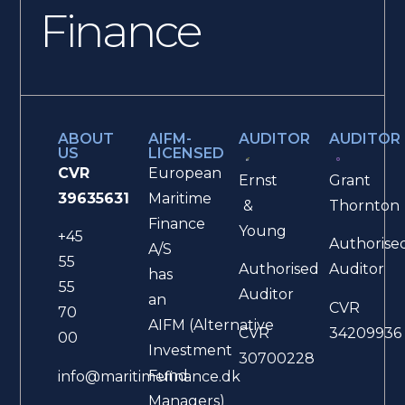
Finance
ABOUT
AIFM-
AUDITOR
AUDITOR
US
LICENSED
CVR
European
Ernst
Grant
39635631
Maritime
&
Thornton
Finance
Young
+45
Authorise
A/S
55
Authorised
Auditor
has
55
Auditor
an
CVR
70
AIFM (Alternative
CVR
34209936
00
Investment
30700228
Fund
info@maritimefinance.dk
Managers)