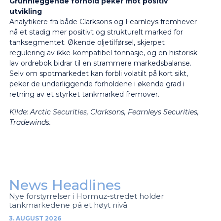
Grunnleggende forhold peker mot positiv
utvikling
Analytikere fra både Clarksons og Fearnleys fremhever
nå et stadig mer positivt og strukturelt marked for
tanksegmentet. Økende oljetilførsel, skjerpet
regulering av ikke-kompatibel tonnasje, og en historisk
lav ordrebok bidrar til en strammere markedsbalanse.
Selv om spotmarkedet kan forbli volatilt på kort sikt,
peker de underliggende forholdene i økende grad i
retning av et styrket tankmarked fremover.
Kilde: Arctic Securities, Clarksons, Fearnleys Securities,
Tradewinds.
News Headlines
Nye forstyrrelser i Hormuz-stredet holder
tankmarkedene på et høyt nivå
3. AUGUST 2026