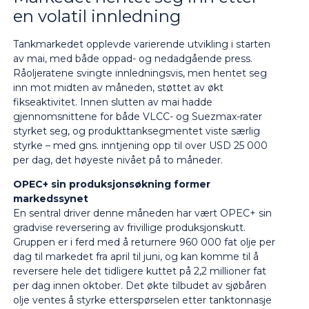
en volatil innledning
Tankmarkedet opplevde varierende utvikling i starten
av mai, med både oppad- og nedadgående press.
Råoljeratene svingte innledningsvis, men hentet seg
inn mot midten av måneden, støttet av økt
fikseaktivitet. Innen slutten av mai hadde
gjennomsnittene for både VLCC- og Suezmax-rater
styrket seg, og produkttanksegmentet viste særlig
styrke – med gns. inntjening opp til over USD 25 000
per dag, det høyeste nivået på to måneder.
OPEC+ sin produksjonsøkning former
markedssynet
En sentral driver denne måneden har vært OPEC+ sin
gradvise reversering av frivillige produksjonskutt.
Gruppen er i ferd med å returnere 960 000 fat olje per
dag til markedet fra april til juni, og kan komme til å
reversere hele det tidligere kuttet på 2,2 millioner fat
per dag innen oktober. Det økte tilbudet av sjøbåren
olje ventes å styrke etterspørselen etter tanktonnasje