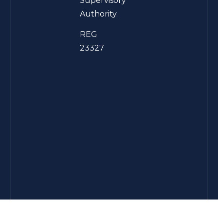
Supervisory
Authority.
REG
23327