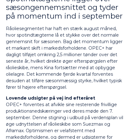
sæsongennemsnittet og tyder
på momentum ind i september
Råoliesegmentet har haft en stærk august måned,
hvor spotindtægterne lå et stykke over det normale
gennemsnit for sæsonen. Bag det momentum ligger
et markant skift i markedsforholdene. OPEC+ har
dagligt tilføjet omkring 2,5 millioner tønder over det
seneste år, hvilket direkte øger efterspørgslen efter
råolieskibe, mens Kina fortsætter med at opbygge
olielagre. Det kommende fjerde kvartal forventes
desuden at tilføre sæsonmæssig styrke, hvilket typisk
fører til højere efterspørgsel.
Lovende udsigter på vej ind efteråret
OPEC+ forventes at afvikle sine resterende frivillige
produktionsnedskæringer ved deres møde den 7.
september. Denne stigning i udbud på verdensplan vil
øge udnyttelsen af råolieskibe som Suezmax og
Aframax. Optimismen er velafstemt med
markedsforholdene, og dermed er udsigterne for