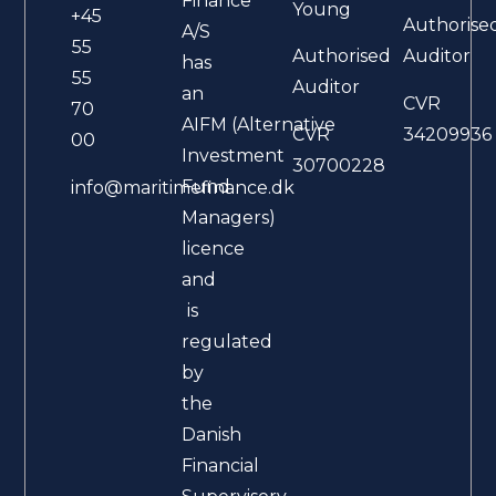
Finance
Young
+45
Authorise
A/S
55
Authorised
Auditor
has
55
Auditor
an
CVR
70
AIFM (Alternative
CVR
34209936
00
Investment
30700228
Fund
info@maritimefinance.dk
Managers)
licence
and
is
regulated
by
the
Danish
Financial