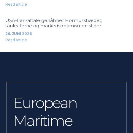
Read article
USA-Iran-aftale genåbner Hormuzstrædet;
tankraterne og markedsoptimismen stiger
26. JUNI 2026
Read article
European
Maritime