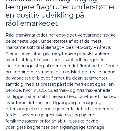
længere fragtruter understøtter
en positiv udvikling på
råoliemarkedet
Råolietankmarkedet har opbygget vedvarende styrke
de seneste uger, understøttet af et af de mest
markante skift til råoliefragt – clean-to-dirty – i årevis.
Alene i november gik treogtredive produkttankere
over til at fragte råolie, mens spotindtjeningen for
råolietonnage steg til mere end det firdobbelte. Denne
omlægning har væsentligt mindsket det reelle udbud,
da kapacitet er blevet fjernet fra clean-segmentet,
samtidig med at presset på råoliemarkedet øges i en
periode, hvor VLCC-, Suezmax- og Aframax-enheder
har ligget på et stabilt niveau. Resultatet er et marked,
hvor forholdet mellem tilgængelig tonnage og
efterspørgsel i stigende grad er faldet ud til redernes
fordel – selv om geopolitiske risici og højere
forsikringspræmier for anløb til russiske havne
yderligere begrænser den tilgængelige tonnage.