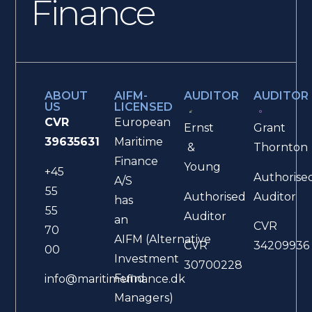
Finance
ABOUT
AIFM-
AUDITOR
AUDITOR
US
LICENSED
CVR
European
Ernst
Grant
39635631
Maritime
&
Thornton
Finance
Young
+45
Authorise
A/S
55
Authorised
Auditor
has
55
Auditor
an
CVR
70
AIFM (Alternative
CVR
34209936
00
Investment
30700228
Fund
info@maritimefinance.dk
Managers)