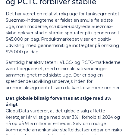
og PCTC forbliver stabile
Det har været en relativt rolig uge for tanksegmentet.
Suezmax-indtægterne er faldet en smule fra sidste
uge, men moderne, scrubber-udstyrede Suezmax-
skibe oplever stadig stærke spotrater på i gennemsnit
$45.000 pr. dag. Produktmarkedet viser en positiv
udvikling, med gennemsnitlige indtægter på omkring
$25.000 pr. dag.
Samtidig har aktiviteten i VLGC- og PCTC-markederne
været begrænset, med minimale rateændringer
sammenlignet med sidste uge. Der er dog en
spændende udvikling undervejs inden for
ammoniaksegmentet, som du kan læse mere om
her
.
Det globale bilsalg forventes at stige med 3%
årligt
GlobalData vurderer, at det globale salg af lette
køretøjer i år vil stige med over 3% i forhold til 2024 og
nå op på 91,6 millioner enheder. Selv om mulige
kommende amerikanske straftoldsatser udgør en risiko