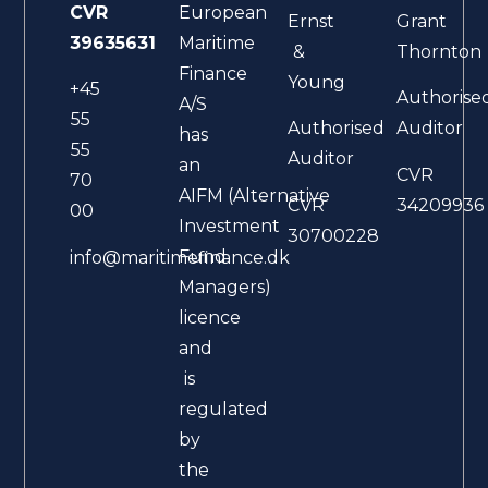
CVR
European
Ernst
Grant
39635631
Maritime
&
Thornton
Finance
Young
+45
Authorise
A/S
55
Authorised
Auditor
has
55
Auditor
an
CVR
70
AIFM (Alternative
CVR
34209936
00
Investment
30700228
Fund
info@maritimefinance.dk
Managers)
licence
and
is
regulated
by
the