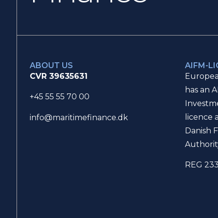
ABOUT US
AIFM-L
CVR 39635631
Europea
has an A
+45 55 55 70 00
Investm
licence 
info@maritimefinance.dk
Danish F
Authorit
REG 23