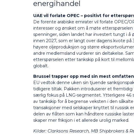
energihandel
UAE vil forlate OPEC – positivt for etterspø
De forente arabiske emirater vil forlate OPEC/OP
interesser og ønsket om å møte etterspørsele
spenninger, siden landet har investert tungt i å 
innen 2027, som er langt over dagens kvote på 3,4
høyere oljeproduksjon og større eksportvolumer o
andre medlemsland vurderer sin deltakelse. Samlet
etterspørselen etter tankskip på kort til melloml
globalt.
Brussel trapper opp med sin mest omfatten
EU vedtok denne uken sin tjuende sanksjonspa
tidligere tiltak. Pakken introduserer et fremtidi
særlig fokus på LNG-segmentet. Ytterligere 46 ski
av tankskip for å begrense veksten i den såkalte 
transaksjoner med selskaper knyttet til russisk
delen av flåten som kan håndtere russiske laste
skaper mer friksjon i et allerede urolig marked.
Kilder:
Clarksons Research, MB Shipbrokers & R