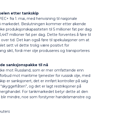
rselen etter tankskip
EC+ fra 1. mai, med henvisning til nasjonale
n i markedet. Beslutningen kommer etter økende
øke produksjonskapasiteten til 5 millioner fat per dag
47 millioner fat per dag. Dette forventes å føre til
ver tid. Det kan også føre til spekulasjoner om at
 sett vil dette trolig være positivt for
ang sikt, fordi mer olje produseres og transporteres
de sanksjonspakke til nå
kke mot Russland, som er mer omfattende enn
g forbud mot maritime tjenester for russisk olje, med
p er sanksjonert, det er innført kontroller på salg
“skyggeflåten”, og det er lagt restriksjoner på
 energihandel. For tankmarkedet betyr dette at den
r blir mindre, noe som forstyrrer handelsmønstre og
euters