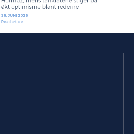
Hormuz, mens tankratene stiger på
økt optimisme blant rederne
26. JUNI 2026
Read article