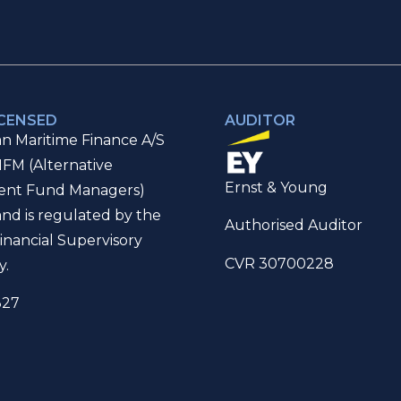
ICENSED
AUDITOR
n Maritime Finance A/S
IFM (Alternative
Ernst & Young
ent Fund Managers)
and is regulated by the
Authorised Auditor
inancial Supervisory
CVR 30700228
y.
327