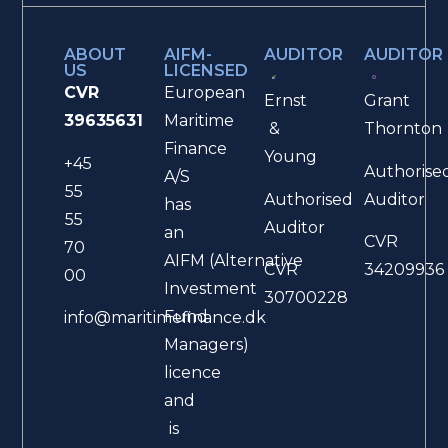
ABOUT
AIFM-
AUDITOR
AUDITOR
US
LICENSED
CVR
European
Ernst
Grant
39635631
Maritime
&
Thornton
Finance
Young
+45
Authorise
A/S
55
Authorised
Auditor
has
55
Auditor
an
CVR
70
AIFM (Alternative
CVR
34209936
00
Investment
30700228
Fund
info@maritimefinance.dk
Managers)
licence
and
is