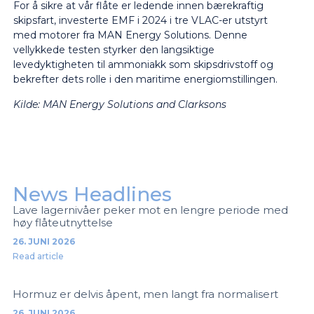
For å sikre at vår flåte er ledende innen bærekraftig
skipsfart, investerte EMF i 2024 i tre VLAC-er utstyrt
med motorer fra MAN Energy Solutions. Denne
vellykkede testen styrker den langsiktige
levedyktigheten til ammoniakk som skipsdrivstoff og
bekrefter dets rolle i den maritime energiomstillingen.
Kilde:
MAN Energy Solutions and Clarksons
News Headlines
Lave lagernivåer peker mot en lengre periode med
høy flåteutnyttelse
26. JUNI 2026
Read article
Hormuz er delvis åpent, men langt fra normalisert
26. JUNI 2026