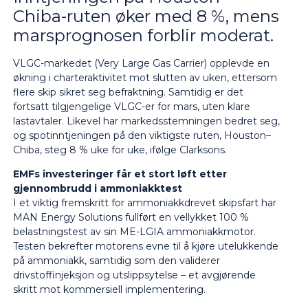
Chiba-ruten øker med 8 %, mens
marsprognosen forblir moderat.
VLGC-markedet (Very Large Gas Carrier) opplevde en
økning i charteraktivitet mot slutten av uken, ettersom
flere skip sikret seg befraktning. Samtidig er det
fortsatt tilgjengelige VLGC-er for mars, uten klare
lastavtaler. Likevel har markedsstemningen bedret seg,
og spotinntjeningen på den viktigste ruten, Houston–
Chiba, steg 8 % uke for uke, ifølge Clarksons.
EMFs investeringer får et stort løft etter
gjennombrudd i ammoniakktest
I et viktig fremskritt for ammoniakkdrevet skipsfart har
MAN Energy Solutions fullført en vellykket 100 %
belastningstest av sin ME-LGIA ammoniakkmotor.
Testen bekrefter motorens evne til å kjøre utelukkende
på ammoniakk, samtidig som den validerer
drivstoffinjeksjon og utslippsytelse – et avgjørende
skritt mot kommersiell implementering.