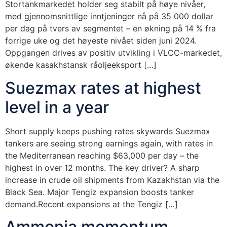
Stortankmarkedet holder seg stabilt på høye nivåer,
med gjennomsnittlige inntjeninger nå på 35 000 dollar
per dag på tvers av segmentet – en økning på 14 % fra
forrige uke og det høyeste nivået siden juni 2024.
Oppgangen drives av positiv utvikling i VLCC-markedet,
økende kasakhstansk råoljeeksport […]
Suezmax rates at highest
level in a year
Short supply keeps pushing rates skywards Suezmax
tankers are seeing strong earnings again, with rates in
the Mediterranean reaching $63,000 per day – the
highest in over 12 months. The key driver? A sharp
increase in crude oil shipments from Kazakhstan via the
Black Sea. Major Tengiz expansion boosts tanker
demand.Recent expansions at the Tengiz […]
Ammonia momentum