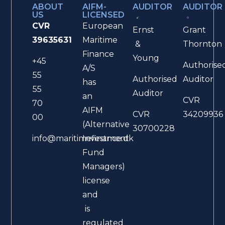
ABOUT
AIFM-
AUDITOR
AUDITOR
US
LICENSED
CVR
European
Ernst
Grant
39635631
Maritime
&
Thornton
Finance
Young
+45
Authorise
A/S
55
Authorised
Auditor
has
55
Auditor
an
CVR
70
AIFM
CVR
34209936
00
(Alternative
30700228
Investment
info@maritimefinance.dk
Fund
Managers)
license
and
is
regulated