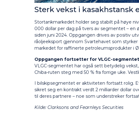
Sterk vekst i kasakhstansk ek
Stortankmarkedet holder seg stabilt på høye niv
000 dollar per dag på tvers av segmentet – en ø
siden juni 2024. Oppgangen drives av positiv u
råoljeeksport gjennom Svartehavet som styrke
markedet for raffinerte petroleumsprodukter i Ø
Oppgangen fortsetter for VLGC-segmente
VLGC-segmentet har også sett betydelig vekst, s
Chiba-ruten steg med 50 % fra forrige uke. Vestli
I bilskipsegmentet er aktiviteten fortsatt rolig.
sikret seg en kontrakt verdt 2 milliarder dollar o
til deres partnere – noe som understreker fortsat
Kilde:
Clarksons and Fearnleys
S
ecurities