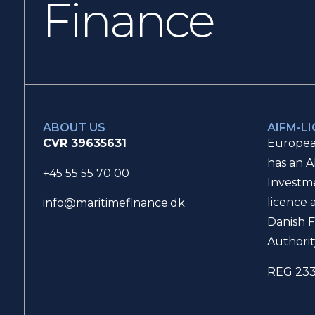
Finance
ABOUT US
AIFM-L
CVR 39635631
Europea
has an A
+45 55 55 70 00
Investm
licence 
info@maritimefinance.dk
Danish F
Authorit
REG 23