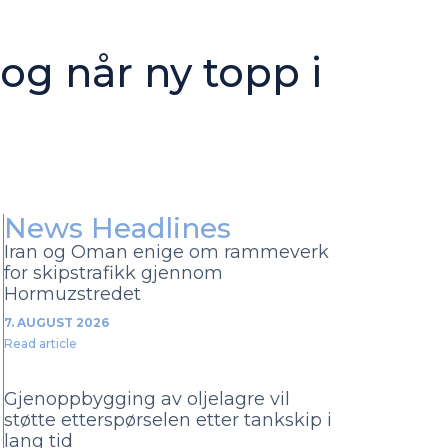
og når ny topp i
News Headlines
Iran og Oman enige om rammeverk
for skipstrafikk gjennom
Hormuzstredet
7. AUGUST 2026
Read article
Gjenoppbygging av oljelagre vil
støtte etterspørselen etter tankskip i
lang tid