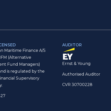
ICENSED
AUDITOR
n Maritime Finance A/S
IFM (Alternative
Ernst & Young
ent Fund Managers)
and is regulated by the
Authorised Auditor
inancial Supervisory
CVR 30700228
y.
327