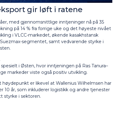
sport gir løft i ratene
åer, med gjennomsnittlige inntjeninger nå på 35
kning på 14 % fra forrige uke og det høyeste nivået
tvikling i VLCC-markedet, økende kasakhstansk
r Suezmax-segmentet, samt vedvarende styrke i
sten.
t
pesielt i Østen, hvor inntjeningen på Ras Tanura–
ge markeder viste også positiv utvikling.
 Et høydepunkt er likevel at Wallenius Wilhelmsen har
ver 10 år, som inkluderer logistikk og andre tjenester
t styrke i sektoren.