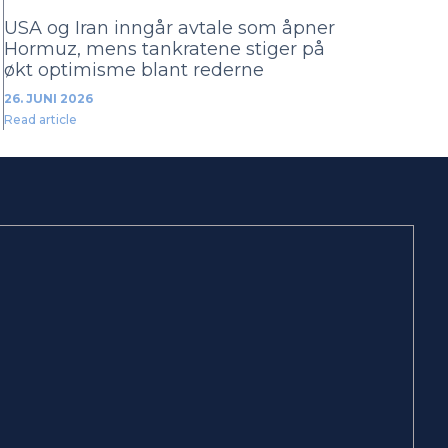
USA og Iran inngår avtale som åpner
Hormuz, mens tankratene stiger på
økt optimisme blant rederne
26. JUNI 2026
Read article