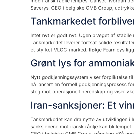
mod iransk råolie lempes. Uanset hvordan det 
Saverys, CEO i belgiske CMB Group, udtrykker
Tankmarkedet forblive
Intet nyt er godt nyt: Ugen præget af stabil
Tankmarkedet leverer fortsat solide resultater
et styrket VLCC-marked. Ifølge Fearnleys li
Grønt lys for ammoniak
Nytt godkjenningssystem viser forpliktelse t
nå lansert en formell godkjenningsprosess for
steg mot operasjonell beredskap og viser øke
Iran-sanksjoner: Et vi
Tankmarkedet kan dra nytte av utviklingen i 
sanksjonene mot iransk råolje kan bli lempet.
CEO i belgiske CMB Group, påpeker: «Så egent