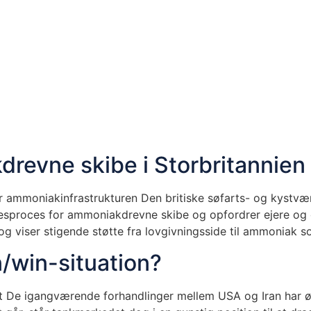
drevne skibe i Storbritannien
 ammoniakinfrastrukturen Den britiske søfarts- og kyst
proces for ammoniakdrevne skibe og opfordrer ejere og oper
 og viser stigende støtte fra lovgivningsside til ammoniak
n/win-situation?
 De igangværende forhandlinger mellem USA og Iran har øg