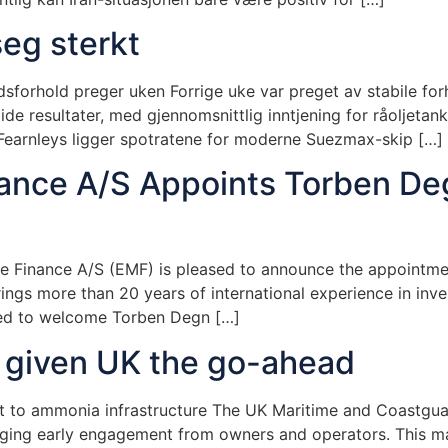
eg sterkt
sforhold preger uken Forrige uke var preget av stabile forh
ide resultater, med gjennomsnittlig inntjening for råoljeta
 Fearnleys ligger spotratene for moderne Suezmax-skip […]
ance A/S Appoints Torben Deg
 Finance A/S (EMF) is pleased to announce the appointmen
rings more than 20 years of international experience in i
ited to welcome Torben Degn […]
 given UK the go-ahead
to ammonia infrastructure The UK Maritime and Coastguar
ging early engagement from owners and operators. This ma