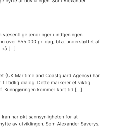
age nytte af udviklingen. Som Alexander
n væsentlige ændringer i indtjeningen.
nu over $55.000 pr. dag, bl.a. understøttet af
 på […]
erket (UK Maritime and Coastguard Agency) har
l tidlig dialog. Dette markerer et viktig
f. Kunngjøringen kommer kort tid […]
Iran har økt sannsynligheten for at
 nytte av utviklingen. Som Alexander Saverys,