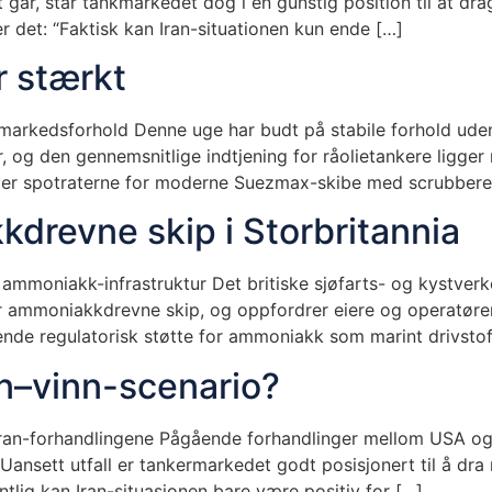
går, står tankmarkedet dog i en gunstig position til at dr
 det: “Faktisk kan Iran-situationen kun ende […]
r stærkt
e markedsforhold Denne uge har budt på stabile forhold ude
, og den gennemsnitlige indtjening for råolietankere ligger 
gger spotraterne for moderne Suezmax-skibe med scrubbere
kdrevne skip i Storbritannia
il ammoniakk-infrastruktur Det britiske sjøfarts- og kystv
 ammoniakkdrevne skip, og oppfordrer eiere og operatører ti
nde regulatorisk støtte for ammoniakk som marint drivstof
nn–vinn-scenario?
Iran-forhandlingene Pågående forhandlinger mellom USA og 
 Uansett utfall er tankermarkedet godt posisjonert til å dra
lig kan Iran-situasjonen bare være positiv for […]