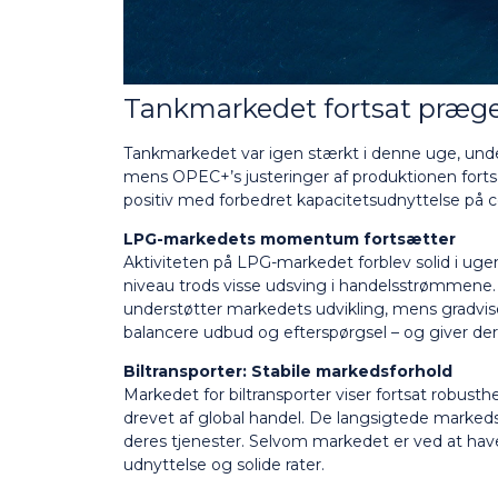
Tankmarkedet fortsat præget
Tankmarkedet var igen stærkt i denne uge, unde
mens OPEC+’s justeringer af produktionen forts
positiv med forbedret kapacitetsudnyttelse på ce
LPG-markedets momentum fortsætter
Aktiviteten på LPG-markedet forblev solid i ugen,
niveau trods visse udsving i handelsstrømmene.
understøtter markedets udvikling, mens gradvi
balancere udbud og efterspørgsel – og giver de
Biltransporter: Stabile markedsforhold
Markedet for biltransporter viser fortsat robust
drevet af global handel. De langsigtede markeds
deres tjenester. Selvom markedet er ved at have
udnyttelse og solide rater.