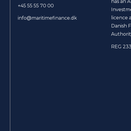
has an A
+45 55 55 70 00
Investm
licence 
info@maritimefinance.dk
Danish F
Authorit
REG 23