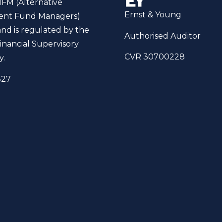
IFM (Alternative
Ernst & Young
ent Fund Managers)
and is regulated by the
Authorised Auditor
inancial Supervisory
CVR 30700228
y.
327