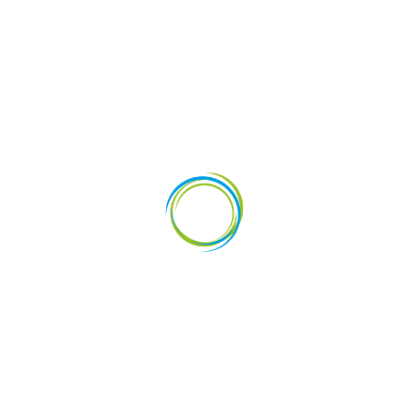
vestments
News