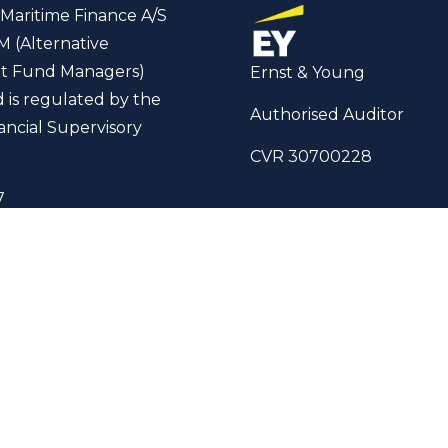
Maritime Finance A/S
M (Alternative
t Fund Managers)
Ernst & Young
d is regulated by the
Authorised Auditor
ancial Supervisory
CVR 30700228
7