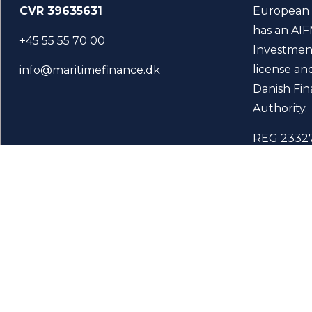
CVR 39635631
European 
has an AIF
+45 55 55 70 00
Investmen
license an
info@maritimefinance.dk
Danish Fin
Authority.
REG 2332