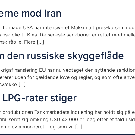
erne mod Iran
r tonnage USA har intensiveret Maksimalt pres-kursen mod I
 iransk olie til Kina. De seneste sanktioner er rettet mod m
sk råolie. Flere […]
 den russiske skyggeflåde
krigsfinansiering EU har nu vedtaget den syttende sanktio
erer uden for gældende love og regler, og som ofte anvendes
t svække […]
 LPG-rater stiger
produktionen Tankmarkedets indtjening har holdt sig på et
abiliseret sig omkring USD 43.000 pr. dag efter et fald i s
en blev annonceret – og som vil […]