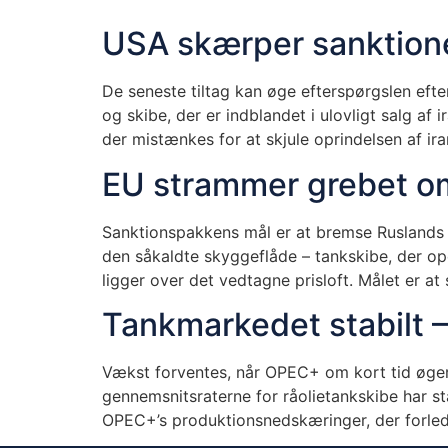
USA skærper sanktion
De seneste tiltag kan øge efterspørgslen efte
og skibe, der er indblandet i ulovligt salg af
der mistænkes for at skjule oprindelsen af iran
EU strammer grebet om
Sanktionspakkens mål er at bremse Ruslands 
den såkaldte skyggeflåde – tankskibe, der oper
ligger over det vedtagne prisloft. Målet er a
Tankmarkedet stabilt –
Vækst forventes, når OPEC+ om kort tid øger 
gennemsnitsraterne for råolietankskibe har st
OPEC+’s produktionsnedskæringer, der forled