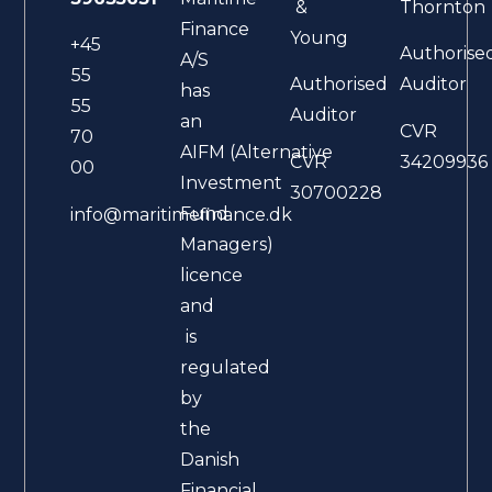
&
Thornton
Finance
Young
+45
Authorise
A/S
55
Authorised
Auditor
has
55
Auditor
an
CVR
70
AIFM (Alternative
CVR
34209936
00
Investment
30700228
Fund
info@maritimefinance.dk
Managers)
licence
and
is
regulated
by
the
Danish
Financial