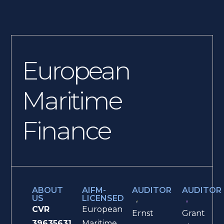
European
Maritime
Finance
ABOUT
AIFM-
AUDITOR
AUDITOR
US
LICENSED
CVR
European
Ernst
Grant
39635631
Maritime