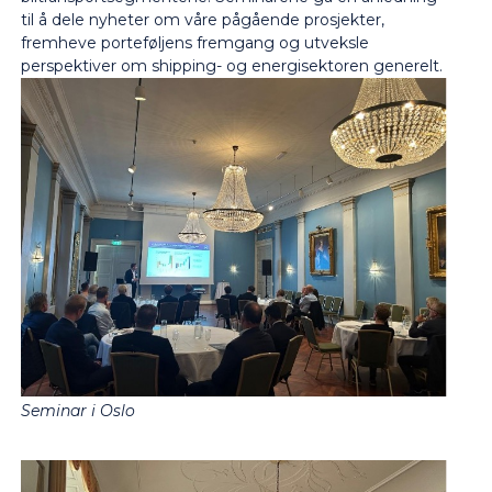
til å dele nyheter om våre pågående prosjekter,
fremheve porteføljens fremgang og utveksle
perspektiver om shipping- og energisektoren generelt.
Seminar i Oslo