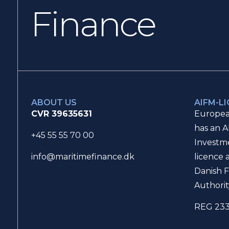
Finance
ABOUT US
AIFM-L
CVR 39635631
Europea
has an A
+45 55 55 70 00
Investm
licence 
info@maritimefinance.dk
Danish F
Authorit
REG 23