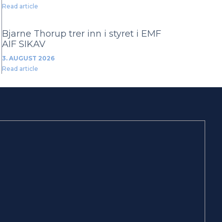
Read article
Bjarne Thorup trer inn i styret i EMF
AIF SIKAV
3. AUGUST 2026
Read article