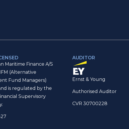
ICENSED
AUDITOR
n Maritime Finance A/S
IFM (Alternative
Ernst & Young
ent Fund Managers)
and is regulated by the
Authorised Auditor
inancial Supervisory
CVR 30700228
y.
327