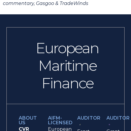
commentary, Gasgoo & TradeWinds
European
Maritime
Finance
ABOUT
AIFM-
AUDITOR
AUDITOR
US
LICENSED
CVR
European