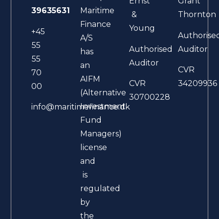
Ernst
Grant
39635631
Maritime
&
Thornton
Finance
Young
+45
Authorise
A/S
55
Authorised
Auditor
has
55
Auditor
an
CVR
70
AIFM
CVR
34209936
00
(Alternative
30700228
Investment
info@maritimefinance.dk
Fund
Managers)
license
and
is
regulated
by
the