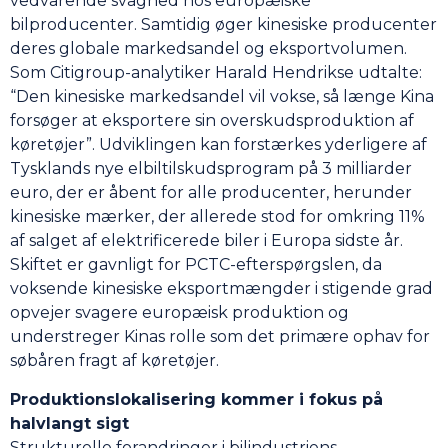
vedvarende svaghed hos europæiske
bilproducenter. Samtidig øger kinesiske producenter
deres globale markedsandel og eksportvolumen.
Som Citigroup-analytiker Harald Hendrikse udtalte:
“Den kinesiske markedsandel vil vokse, så længe Kina
forsøger at eksportere sin overskudsproduktion af
køretøjer”. Udviklingen kan forstærkes yderligere af
Tysklands nye elbiltilskudsprogram på 3 milliarder
euro, der er åbent for alle producenter, herunder
kinesiske mærker, der allerede stod for omkring 11%
af salget af elektrificerede biler i Europa sidste år.
Skiftet er gavnligt for PCTC-efterspørgslen, da
voksende kinesiske eksportmængder i stigende grad
opvejer svagere europæisk produktion og
understreger Kinas rolle som det primære ophav for
søbåren fragt af køretøjer.
Produktionslokalisering kommer i fokus på
halvlangt sigt
Strukturelle forandringer i bilindustriens