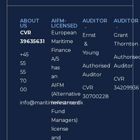
ABOUT
AIFM-
AUDITOR
AUDITOR
US
LICENSED
CVR
European
Ernst
Grant
39635631
Maritime
&
Thornton
Finance
Young
+45
Authorise
A/S
55
Authorised
Auditor
has
55
Auditor
an
CVR
70
AIFM
CVR
34209936
00
(Alternative
30700228
Investment
info@maritimefinance.dk
Fund
Managers)
license
and