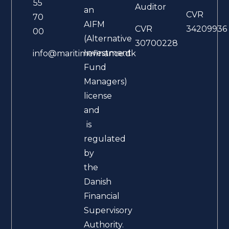
55
Auditor
an
CVR
70
AIFM
CVR
34209936
00
(Alternative
30700228
Investment
info@maritimefinance.dk
Fund
Managers)
license
and
is
regulated
by
the
Danish
Financial
Supervisory
Authority.