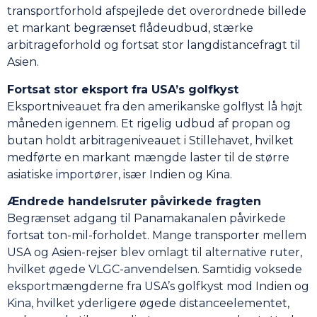
transportforhold afspejlede det overordnede billede
et markant begrænset flådeudbud, stærke
arbitrageforhold og fortsat stor langdistancefragt til
Asien.
Fortsat stor eksport fra USA’s golfkyst
Eksportniveauet fra den amerikanske golflyst lå højt
måneden igennem. Et rigelig udbud af propan og
butan holdt arbitrageniveauet i Stillehavet, hvilket
medførte en markant mængde laster til de større
asiatiske importører, især Indien og Kina.
Ændrede handelsruter påvirkede fragten
Begrænset adgang til Panamakanalen påvirkede
fortsat ton-mil-forholdet. Mange transporter mellem
USA og Asien-rejser blev omlagt til alternative ruter,
hvilket øgede VLGC-anvendelsen. Samtidig voksede
eksportmængderne fra USA’s golfkyst mod Indien og
Kina, hvilket yderligere øgede distanceelementet,