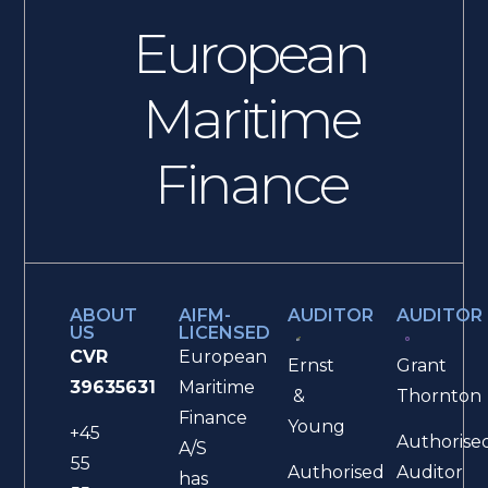
European
Maritime
Finance
ABOUT
AIFM-
AUDITOR
AUDITOR
US
LICENSED
CVR
European
Ernst
Grant
39635631
Maritime
&
Thornton
Finance
Young
+45
Authorise
A/S
55
Authorised
Auditor
has