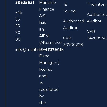
39635631
Maritime
&
Thornton
Finance
Young
+45
Authorise
A/S
55
Authorised
Auditor
has
55
Auditor
an
CVR
70
AIFM
CVR
34209936
00
(Alternative
30700228
Investment
info@maritimefinance.dk
Fund
Managers)
license
and
is
regulated
by
the