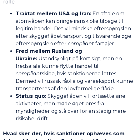
rolle:
Traktat mellem USA og Iran:
En aftale om
atomvåben kan bringe iransk olie tilbage til
legitim handel. Det vil mindske efterspørgslen
efter skyggeflådetransport og tilsvarende øge
efterspørgslen efter
compliant
fartøjer
Fred mellem Rusland og
Ukraine:
Usandsynligt på kort sigt, men en
fredsafale kunne flytte handel til
compliant
skibe, hvis sanktionerne lettes.
Dermed vil russisk råolie og vareeksport kunne
transporteres af den lovformelige flåde.
Status quo:
Skyggeflåden vil fortsætte sine
aktiviteter, men møde øget pres fra
myndigheder og stå over for en stadig mere
risikabel drift.
Hvad sker der, hvis sanktioner ophæves som