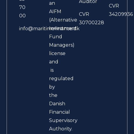
Auditor
an
CVR
70
AIFM
CVR
34209936
00
(Alternative
30700228
Investment
info@maritimefinance.dk
Fund
Managers)
license
and
is
regulated
by
the
Danish
Financial
Supervisory
Authority.