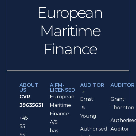
European
Maritime
Finance
ABOUT
AIFM-
AUDITOR
AUDITOR
US
LICENSED
CVR
European
Ernst
Grant
39635631
Maritime
&
Thornton
Finance
Young
+45
Authorise
A/S
55
Authorised
Auditor
has
55