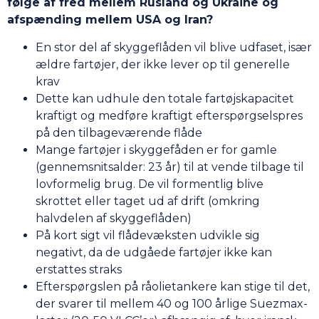
følge af fred mellem Rusland og Ukraine og
afspænding mellem USA og Iran?
En stor del af skyggeflåden vil blive udfaset, især
ældre fartøjer, der ikke lever op til generelle
krav
Dette kan udhule den totale fartøjskapacitet
kraftigt og medføre kraftigt efterspørgselspres
på den tilbageværende flåde
Mange fartøjer i skyggefåden er for gamle
(gennemsnitsalder: 23 år) til at vende tilbage til
lovformelig brug. De vil formentlig blive
skrottet eller taget ud af drift (omkring
halvdelen af skyggeflåden)
På kort sigt vil flådevæksten udvikle sig
negativt, da de udgåede fartøjer ikke kan
erstattes straks
Efterspørgslen på råolietankere kan stige til det,
der svarer til mellem 40 og 100 årlige Suezmax-