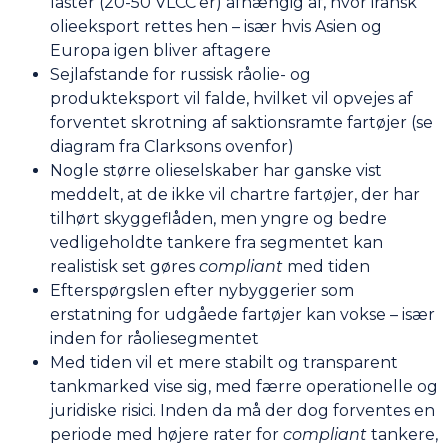
laster (20-50 VLCC’er) afhængig af, hvor iransk
olieeksport rettes hen – især hvis Asien og
Europa igen bliver aftagere
Sejlafstande for russisk råolie- og
produkteksport vil falde, hvilket vil opvejes af
forventet skrotning af saktionsramte fartøjer (se
diagram fra Clarksons ovenfor)
Nogle større olieselskaber har ganske vist
meddelt, at de ikke vil chartre fartøjer, der har
tilhørt skyggeflåden, men yngre og bedre
vedligeholdte tankere fra segmentet kan
realistisk set gøres
compliant
med tiden
Efterspørgslen efter nybyggerier som
erstatning for udgåede fartøjer kan vokse – især
inden for råoliesegmentet
Med tiden vil et mere stabilt og transparent
tankmarked vise sig, med færre operationelle og
juridiske risici. Inden da må der dog forventes en
periode med højere rater for
compliant
tankere,