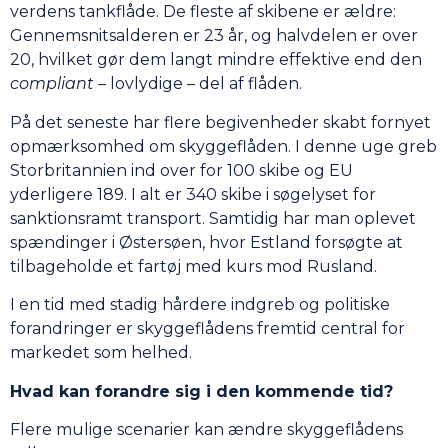
verdens tankflåde. De fleste af skibene er ældre:
Gennemsnitsalderen er 23 år, og halvdelen er over
20, hvilket gør dem langt mindre effektive end den
compliant –
lovlydige – del af flåden.
På det seneste har flere begivenheder skabt fornyet
opmærksomhed om skyggeflåden. I denne uge greb
Storbritannien ind over for 100 skibe og EU
yderligere 189. I alt er 340 skibe i søgelyset for
sanktionsramt transport. Samtidig har man oplevet
spændinger i Østersøen, hvor Estland forsøgte at
tilbageholde et fartøj med kurs mod Rusland.
I en tid med stadig hårdere indgreb og politiske
forandringer er skyggeflådens fremtid central for
markedet som helhed.
Hvad kan forandre sig i den kommende tid?
Flere mulige scenarier kan ændre skyggeflådens