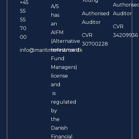
Young
+45
Authorise
A/S
55
Authorised
Auditor
has
55
Auditor
an
CVR
70
AIFM
CVR
34209936
00
(Alternative
30700228
Investment
info@maritimefinance.dk
Fund
Managers)
license
and
is
regulated
by
the
Danish
Financial