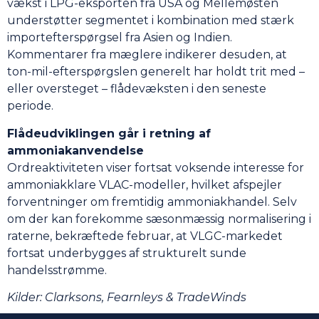
vækst i LPG-eksporten fra USA og Mellemøsten
understøtter segmentet i kombination med stærk
importefterspørgsel fra Asien og Indien.
Kommentarer fra mæglere indikerer desuden, at
ton-mil-efterspørgslen generelt har holdt trit med –
eller oversteget – flådevæksten i den seneste
periode.
Flådeudviklingen går i retning af
ammoniakanvendelse
Ordreaktiviteten viser fortsat voksende interesse for
ammoniakklare VLAC-modeller, hvilket afspejler
forventninger om fremtidig ammoniakhandel. Selv
om der kan forekomme sæsonmæssig normalisering i
raterne, bekræftede februar, at VLGC-markedet
fortsat underbygges af strukturelt sunde
handelsstrømme.
Kilder: Clarksons, Fearnleys & TradeWinds