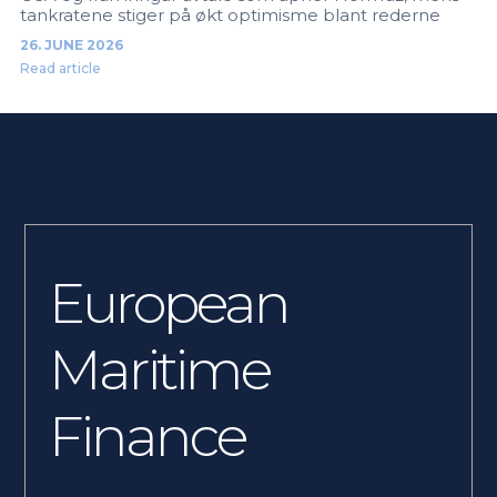
tankratene stiger på økt optimisme blant rederne
26. JUNE 2026
Read article
European
Maritime
Finance