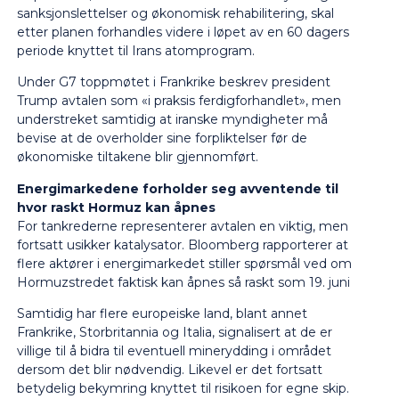
sanksjonslettelser og økonomisk rehabilitering, skal
etter planen forhandles videre i løpet av en 60 dagers
periode knyttet til Irans atomprogram.
Under G7 toppmøtet i Frankrike beskrev president
Trump avtalen som «i praksis ferdigforhandlet», men
understreket samtidig at iranske myndigheter må
bevise at de overholder sine forpliktelser før de
økonomiske tiltakene blir gjennomført.
Energimarkedene forholder seg avventende til
hvor raskt Hormuz kan åpnes
For tankrederne representerer avtalen en viktig, men
fortsatt usikker katalysator. Bloomberg rapporterer at
flere aktører i energimarkedet stiller spørsmål ved om
Hormuzstredet faktisk kan åpnes så raskt som 19. juni
Samtidig har flere europeiske land, blant annet
Frankrike, Storbritannia og Italia, signalisert at de er
villige til å bidra til eventuell minerydding i området
dersom det blir nødvendig. Likevel er det fortsatt
betydelig bekymring knyttet til risikoen for egne skip.