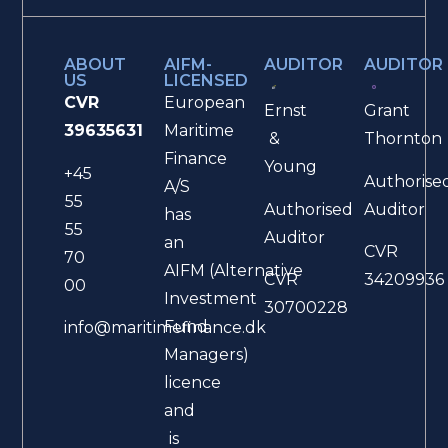
ABOUT
AIFM-
AUDITOR
AUDITOR
US
LICENSED
CVR
European
Ernst
Grant
39635631
Maritime
&
Thornton
Finance
Young
+45
Authorise
A/S
55
Authorised
Auditor
has
55
Auditor
an
CVR
70
AIFM (Alternative
CVR
34209936
00
Investment
30700228
Fund
info@maritimefinance.dk
Managers)
licence
and
is