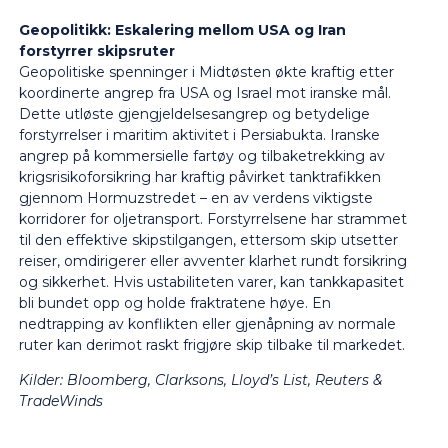
Geopolitikk: Eskalering mellom USA og Iran
forstyrrer skipsruter
Geopolitiske spenninger i Midtøsten økte kraftig etter
koordinerte angrep fra USA og Israel mot iranske mål.
Dette utløste gjengjeldelsesangrep og betydelige
forstyrrelser i maritim aktivitet i Persiabukta. Iranske
angrep på kommersielle fartøy og tilbaketrekking av
krigsrisikoforsikring har kraftig påvirket tanktrafikken
gjennom Hormuzstredet – en av verdens viktigste
korridorer for oljetransport. Forstyrrelsene har strammet
til den effektive skipstilgangen, ettersom skip utsetter
reiser, omdirigerer eller avventer klarhet rundt forsikring
og sikkerhet. Hvis ustabiliteten varer, kan tankkapasitet
bli bundet opp og holde fraktratene høye. En
nedtrapping av konflikten eller gjenåpning av normale
ruter kan derimot raskt frigjøre skip tilbake til markedet.
Kilder:
Bloomberg, Clarksons, Lloyd’s List, Reuters &
TradeWinds