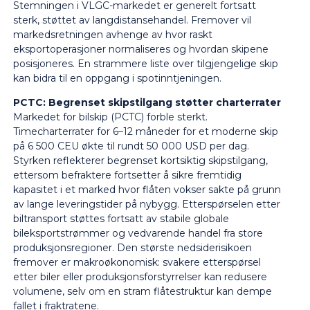
Stemningen i VLGC-markedet er generelt fortsatt
sterk, støttet av langdistansehandel. Fremover vil
markedsretningen avhenge av hvor raskt
eksportoperasjoner normaliseres og hvordan skipene
posisjoneres. En strammere liste over tilgjengelige skip
kan bidra til en oppgang i spotinntjeningen.
PCTC: Begrenset skipstilgang støtter charterrater
Markedet for bilskip (PCTC) forble sterkt.
Timecharterrater for 6–12 måneder for et moderne skip
på 6 500 CEU økte til rundt 50 000 USD per dag.
Styrken reflekterer begrenset kortsiktig skipstilgang,
ettersom befraktere fortsetter å sikre fremtidig
kapasitet i et marked hvor flåten vokser sakte på grunn
av lange leveringstider på nybygg. Etterspørselen etter
biltransport støttes fortsatt av stabile globale
bileksportstrømmer og vedvarende handel fra store
produksjonsregioner. Den største nedsiderisikoen
fremover er makroøkonomisk: svakere etterspørsel
etter biler eller produksjonsforstyrrelser kan redusere
volumene, selv om en stram flåtestruktur kan dempe
fallet i fraktratene.