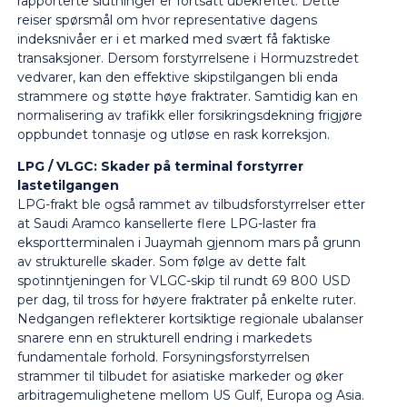
rapporterte slutninger er fortsatt ubekreftet. Dette
reiser spørsmål om hvor representative dagens
indeksnivåer er i et marked med svært få faktiske
transaksjoner. Dersom forstyrrelsene i Hormuzstredet
vedvarer, kan den effektive skipstilgangen bli enda
strammere og støtte høye fraktrater. Samtidig kan en
normalisering av trafikk eller forsikringsdekning frigjøre
oppbundet tonnasje og utløse en rask korreksjon.
LPG / VLGC: Skader på terminal forstyrrer
lastetilgangen
LPG-frakt ble også rammet av tilbudsforstyrrelser etter
at Saudi Aramco kansellerte flere LPG-laster fra
eksportterminalen i Juaymah gjennom mars på grunn
av strukturelle skader. Som følge av dette falt
spotinntjeningen for VLGC-skip til rundt 69 800 USD
per dag, til tross for høyere fraktrater på enkelte ruter.
Nedgangen reflekterer kortsiktige regionale ubalanser
snarere enn en strukturell endring i markedets
fundamentale forhold. Forsyningsforstyrrelsen
strammer til tilbudet for asiatiske markeder og øker
arbitragemulighetene mellom US Gulf, Europa og Asia.