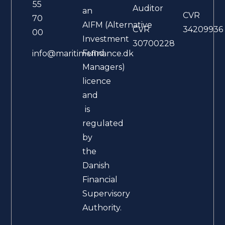
55
Auditor
an
CVR
70
AIFM (Alternative
CVR
34209936
00
Investment
30700228
Fund
info@maritimefinance.dk
Managers)
licence
and
is
regulated
by
the
Danish
Financial
Supervisory
Authority.