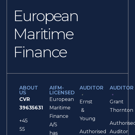
European
Maritime
Finance
ABOUT
AIFM-
AUDITOR
AUDITOR
US
LICENSED
CVR
European
Ernst
Grant
39635631
Maritime
&
Thornton
Finance
Young
+45
Authorise
A/S
55
Authorised
Auditor
has