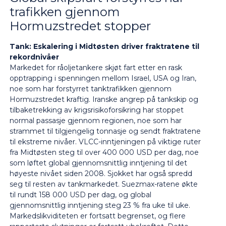
trafikken gjennom
Hormuzstredet stopper
Tank: Eskalering i Midtøsten driver fraktratene til
rekordnivåer
Markedet for råoljetankere skjøt fart etter en rask
opptrapping i spenningen mellom Israel, USA og Iran,
noe som har forstyrret tanktrafikken gjennom
Hormuzstredet kraftig. Iranske angrep på tankskip og
tilbaketrekking av krigsrisikoforsikring har stoppet
normal passasje gjennom regionen, noe som har
strammet til tilgjengelig tonnasje og sendt fraktratene
til ekstreme nivåer. VLCC-inntjeningen på viktige ruter
fra Midtøsten steg til over 400 000 USD per dag, noe
som løftet global gjennomsnittlig inntjening til det
høyeste nivået siden 2008. Sjokket har også spredd
seg til resten av tankmarkedet. Suezmax-ratene økte
til rundt 158 000 USD per dag, og global
gjennomsnittlig inntjening steg 23 % fra uke til uke.
Markedslikviditeten er fortsatt begrenset, og flere