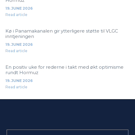
Hormuz
19. JUNE 2026
Read article
Kø i Panamakanalen gir ytterligere støtte til VLGC
inntjeningen
19. JUNE 2026
Read article
En positiv uke for rederne i takt med økt optimisme
rundt Hormuz
19. JUNE 2026
Read article