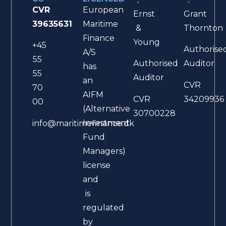
CVR
European
Ernst
Grant
39635631
Maritime
&
Thornton
Finance
Young
+45
Authorise
A/S
55
Authorised
Auditor
has
55
Auditor
an
CVR
70
AIFM
CVR
34209936
00
(Alternative
30700228
Investment
info@maritimefinance.dk
Fund
Managers)
license
and
is
regulated
by