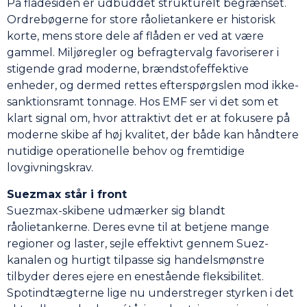
På flådesiden er udbuddet strukturelt begrænset.
Ordrebøgerne for store råolietankere er historisk
korte, mens store dele af flåden er ved at være
gammel. Miljøregler og befragtervalg favoriserer i
stigende grad moderne, brændstofeffektive
enheder, og dermed rettes efterspørgslen mod ikke-
sanktionsramt tonnage. Hos EMF ser vi det som et
klart signal om, hvor attraktivt det er at fokusere på
moderne skibe af høj kvalitet, der både kan håndtere
nutidige operationelle behov og fremtidige
lovgivningskrav.
Suezmax står i front
Suezmax-skibene udmærker sig blandt
råolietankerne. Deres evne til at betjene mange
regioner og laster, sejle effektivt gennem Suez-
kanalen og hurtigt tilpasse sig handelsmønstre
tilbyder deres ejere en enestående fleksibilitet.
Spotindtægterne lige nu understreger styrken i det