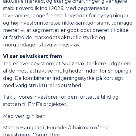
aktuelle marked, og étårige chartringer giver ejere
stabilt overblik ind i 2026. Med begrænsede
leverancer, lange fremstillingstider for nybygninger
og høj investorinteresse i ikke-sanktionsramt tonnage
mener vi, at segmentet er godt positioneret til både
at fastholde markedets aktuelle styrke og
morgendagens lovgivningskrav.
Vi ser selvsikkert frem
Jeg er overbevist om, at Suezmax-tankere udgør en
af de mest attraktive muligheder inden for shipping i
dag. De kombinerer indtjeningsstyrke på kort sigt
med varig strukturel robusthed.
Tak til vores investorer for den fortsatte tillid og
støtten til EMF’s projekter.
Med venlig hilsen
Martin Haugaard, Founder/Chairman of the
Investment Committee