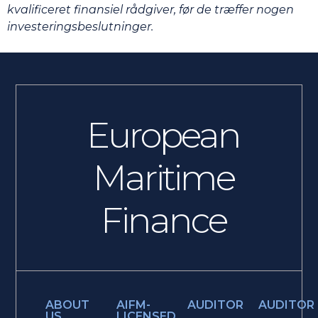
kvalificeret finansiel rådgiver, før de træffer nogen
investeringsbeslutninger.
European
Maritime
Finance
ABOUT
AIFM-
AUDITOR
AUDITOR
US
LICENSED