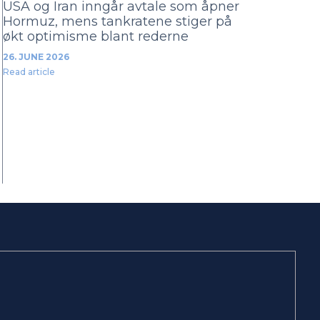
USA og Iran inngår avtale som åpner
Hormuz, mens tankratene stiger på
økt optimisme blant rederne
26. JUNE 2026
Read article