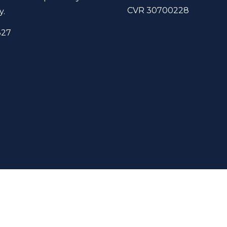
CVR 30700228
y.
327