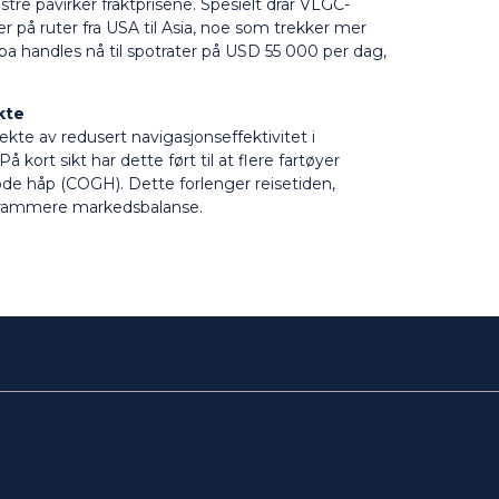
e påvirker fraktprisene. Spesielt drar VLGC-
 på ruter fra USA til Asia, noe som trekker mer
a handles nå til spotrater på USD 55 000 per dag,
kte
ekte av redusert navigasjonseffektivitet i
kort sikt har dette ført til at flere fartøyer
ode håp (COGH). Dette forlenger reisetiden,
 strammere markedsbalanse.