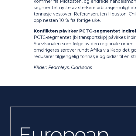
kommer fra Midtøsten, og endrede handelsmønstr
segmentet nytte av sterkere arbitrasjemuligheter
tonnasje vestover. Referanseruten Houston–Chib
opp nesten 10 % fra forrige uke.
Konflikten påvirker PCTC-segmentet indire
PCTC-segmentet (biltransportskip) påvirkes indir
Suezkanalen som følge av den regionale uroen. På 
omdirigeres sørover rundt Afrika via Kapp det g
reduserer tilgjengelig tonnasje og bidrar til en
Kilder: Fearnleys,
Clarksons
European