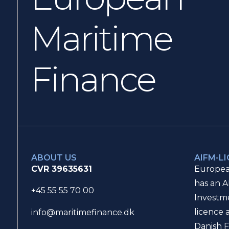
Maritime
Finance
ABOUT US
AIFM-L
CVR 39635631
Europea
has an A
+45 55 55 70 00
Investm
licence 
info@maritimefinance.dk
Danish F