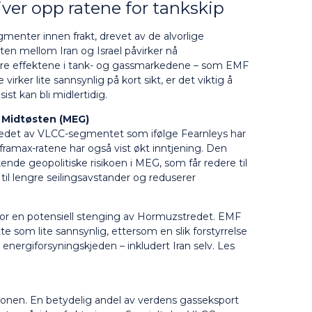
ver opp ratene for tankskip
enter innen frakt, drevet av de alvorlige
en mellom Iran og Israel påvirker nå
are effektene i tank- og gassmarkedene – som EMF
irker lite sannsynlig på kort sikt, er det viktig å
st kan bli midlertidig.
 Midtøsten (MEG)
 ledet av VLCC-segmentet som ifølge Fearnleys har
ramax-ratene har også vist økt inntjening. Den
ende geopolitiske risikoen i MEG, som får redere til
 til lengre seilingsavstander og reduserer
or en potensiell stenging av Hormuzstredet. EMF
e som lite sannsynlig, ettersom en slik forstyrrelse
e energiforsyningskjeden – inkludert Iran selv.
Les
ionen. En betydelig andel av verdens gasseksport