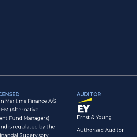
ICENSED
AUDITOR
n Maritime Finance A/S
IFM (Alternative
Ernst & Young
ent Fund Managers)
and is regulated by the
Authorised Auditor
inancial Supervisory