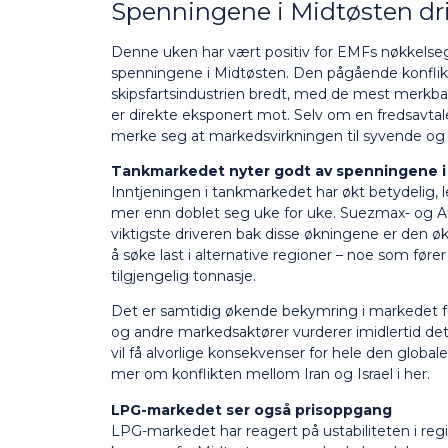
Spenningene i Midtøsten dri
Denne uken har vært positiv for EMFs nøkkelsegm
spenningene i Midtøsten. Den pågående konflikt
skipsfartsindustrien bredt, med de mest merkb
er direkte eksponert mot. Selv om en fredsavtale v
merke seg at markedsvirkningen til syvende og si
Tankmarkedet nyter godt av spenningene i
Inntjeningen i tankmarkedet har økt betydelig,
mer enn doblet seg uke for uke. Suezmax- og Af
viktigste driveren bak disse økningene er den øk
å søke last i alternative regioner – noe som fører
tilgjengelig tonnasje.
Det er samtidig økende bekymring i markedet f
og andre markedsaktører vurderer imidlertid dett
vil få alvorlige konsekvenser for hele den global
mer om konflikten mellom Iran og Israel i
her
.
LPG-markedet ser også prisoppgang
LPG-markedet har reagert på ustabiliteten i reg