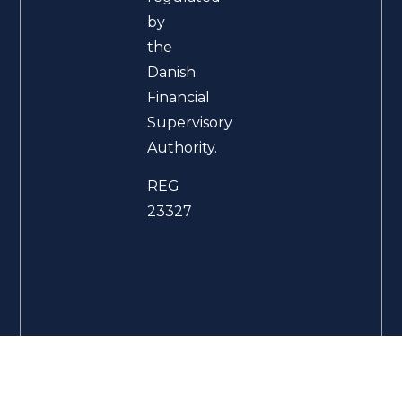
by
the
Danish
Financial
Supervisory
Authority.
REG
23327