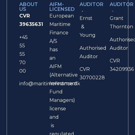
ABOUT
AIFM-
AUDITOR
AUDITOR
US
LICENSED
CVR
European
Ernst
Grant
39635631
Maritime
&
Thornton
Finance
Young
+45
Authorise
A/S
55
Authorised
Auditor
has
55
Auditor
an
CVR
70
AIFM
CVR
34209936
00
(Alternative
30700228
Investment
info@maritimefinance.dk
Fund
Managers)
license
and
is
regulated