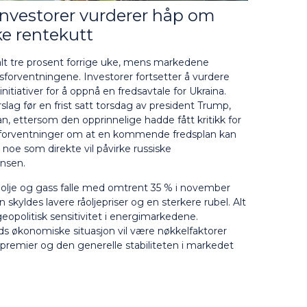
 investorer vurderer håp om
ke rentekutt
falt tre prosent forrige uke, mens markedene
sforventningene. Investorer fortsetter å vurdere
itiativer for å oppnå en fredsavtale for Ukraina.
lag før en frist satt torsdag av president Trump,
n, ettersom den opprinnelige hadde fått kritikk for
 gir forventninger om at en kommende fredsplan kan
noe som direkte vil påvirke russiske
nsen.
ra olje og gass falle med omtrent 35 % i november
yldes lavere råoljepriser og en sterkere rubel. Alt
geopolitisk sensitivitet i energimarkedene.
nds økonomiske situasjon vil være nøkkelfaktorer
kopremier og den generelle stabiliteten i markedet