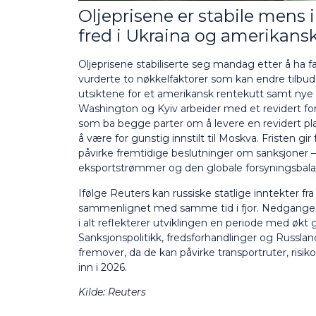
Oljeprisene er stabile mens
fred i Ukraina og amerikans
Oljeprisene stabiliserte seg mandag etter å ha 
vurderte to nøkkelfaktorer som kan endre tilbud
utsiktene for et amerikansk rentekutt samt nye in
Washington og Kyiv arbeider med et revidert fors
som ba begge parter om å levere en revidert pla
å være for gunstig innstilt til Moskva. Fristen
påvirke fremtidige beslutninger om sanksjoner – 
eksportstrømmer og den globale forsyningsbala
Ifølge Reuters kan russiske statlige inntekter f
sammenlignet med samme tid i fjor. Nedgangen sk
i alt reflekterer utviklingen en periode med økt 
Sanksjonspolitikk, fredsforhandlinger og Russla
fremover, da de kan påvirke transportruter, risi
inn i 2026.
Kilde: Reuters