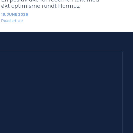
økt optimisme rundt Hormuz
19. JUNE 2026
Read article