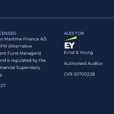
ICENSED
AUDITOR
n Maritime Finance A/S
IFM (Alternative
Ernst & Young
ent Fund Managers)
and is regulated by the
Authorised Auditor
inancial Supervisory
CVR 30700228
y.
327