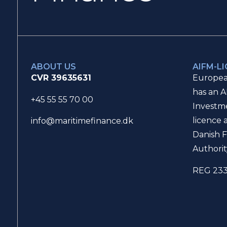
ABOUT US
AIFM-L
CVR 39635631
Europea
has an A
+45 55 55 70 00
Investm
licence 
info@maritimefinance.dk
Danish F
Authorit
REG 23