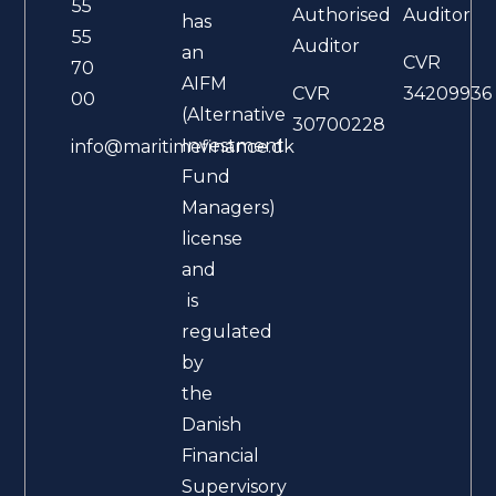
55
Authorised
Auditor
has
55
Auditor
an
CVR
70
AIFM
CVR
34209936
00
(Alternative
30700228
Investment
info@maritimefinance.dk
Fund
Managers)
license
and
is
regulated
by
the
Danish
Financial
Supervisory