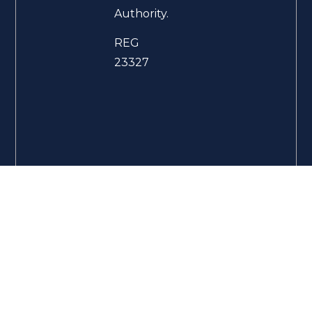
Authority.
REG
23327