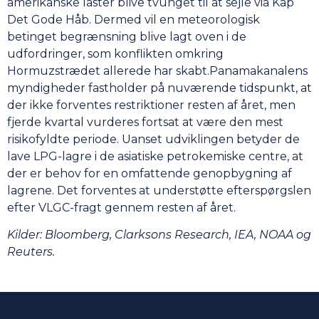
amerikanske laster blive tvunget til at sejle via Kap
Det Gode Håb. Dermed vil en meteorologisk
betinget begrænsning blive lagt oven i de
udfordringer, som konflikten omkring
Hormuzstrædet allerede har skabt.Panamakanalens
myndigheder fastholder på nuværende tidspunkt, at
der ikke forventes restriktioner resten af året, men
fjerde kvartal vurderes fortsat at være den mest
risikofyldte periode. Uanset udviklingen betyder de
lave LPG-lagre i de asiatiske petrokemiske centre, at
der er behov for en omfattende genopbygning af
lagrene. Det forventes at understøtte efterspørgslen
efter VLGC-fragt gennem resten af året.
Kilder: Bloomberg, Clarksons Research, IEA, NOAA og
Reuters.