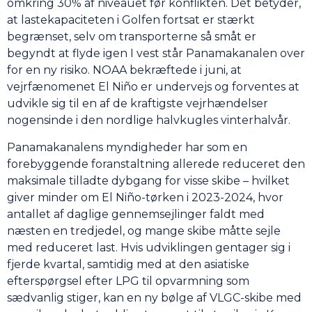
omkring 30% af niveauet før konflikten. Det betyder,
at lastekapaciteten i Golfen fortsat er stærkt
begrænset, selv om transporterne så småt er
begyndt at flyde igen I vest står Panamakanalen over
for en ny risiko. NOAA bekræftede i juni, at
vejrfænomenet El Niño er undervejs og forventes at
udvikle sig til en af de kraftigste vejrhændelser
nogensinde i den nordlige halvkugles vinterhalvår.
Panamakanalens myndigheder har som en
forebyggende foranstaltning allerede reduceret den
maksimale tilladte dybgang for visse skibe – hvilket
giver minder om El Niño-tørken i 2023-2024, hvor
antallet af daglige gennemsejlinger faldt med
næsten en tredjedel, og mange skibe måtte sejle
med reduceret last. Hvis udviklingen gentager sig i
fjerde kvartal, samtidig med at den asiatiske
efterspørgsel efter LPG til opvarmning som
sædvanlig stiger, kan en ny bølge af VLGC-skibe med