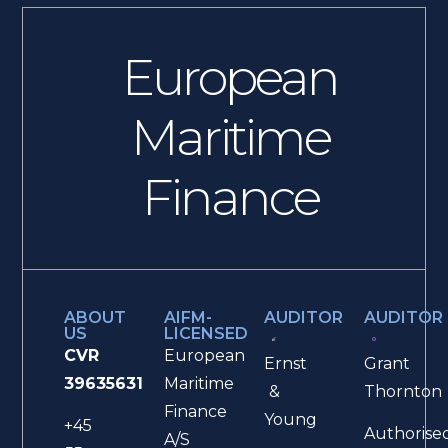
European
Maritime
Finance
ABOUT
AIFM-
AUDITOR
AUDITOR
US
LICENSED
CVR
European
Ernst
Grant
39635631
Maritime
&
Thornton
Finance
Young
+45
Authorise
A/S