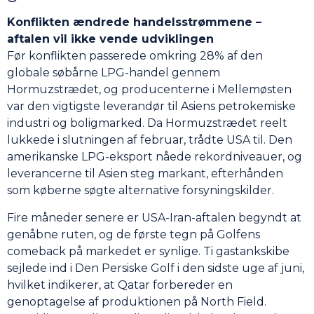
Konflikten ændrede handelsstrømmene –
aftalen vil ikke vende udviklingen
Før konflikten passerede omkring 28% af den
globale søbårne LPG-handel gennem
Hormuzstrædet, og producenterne i Mellemøsten
var den vigtigste leverandør til Asiens petrokemiske
industri og boligmarked. Da Hormuzstrædet reelt
lukkede i slutningen af februar, trådte USA til. Den
amerikanske LPG-eksport nåede rekordniveauer, og
leverancerne til Asien steg markant, efterhånden
som køberne søgte alternative forsyningskilder.
Fire måneder senere er USA-Iran-aftalen begyndt at
genåbne ruten, og de første tegn på Golfens
comeback på markedet er synlige. Ti gastankskibe
sejlede ind i Den Persiske Golf i den sidste uge af juni,
hvilket indikerer, at Qatar forbereder en
genoptagelse af produktionen på North Field.