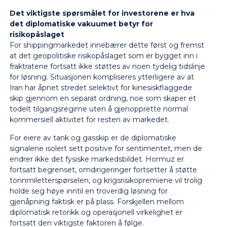
Det viktigste spørsmålet for investorene er hva
det diplomatiske vakuumet betyr for
risikopåslaget
For shippingmarkedet innebærer dette først og fremst
at det geopolitiske risikopåslaget som er bygget inn i
fraktratene fortsatt ikke støttes av noen tydelig tidslinje
for løsning. Situasjonen kompliseres ytterligere av at
Iran har åpnet stredet selektivt for kinesiskflaggede
skip gjennom en separat ordning, noe som skaper et
todelt tilgangsregime uten å gjenopprette normal
kommersiell aktivitet for resten av markedet.
For eiere av tank og gasskip er de diplomatiske
signalene isolert sett positive for sentimentet, men de
endrer ikke det fysiske markedsbildet. Hormuz er
fortsatt begrenset, omdirigeringer fortsetter å støtte
tonnmiletterspørselen, og krigsrisikopremiene vil trolig
holde seg høye inntil en troverdig løsning for
gjenåpning faktisk er på plass. Forskjellen mellom
diplomatisk retorikk og operasjonell virkelighet er
fortsatt den viktigste faktoren å følge.