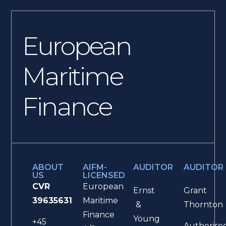
European
Maritime
Finance
ABOUT
AIFM-
AUDITOR
AUDITOR
US
LICENSED
CVR
European
Ernst
Grant
39635631
Maritime
&
Thornton
Finance
Young
+45
Authorise