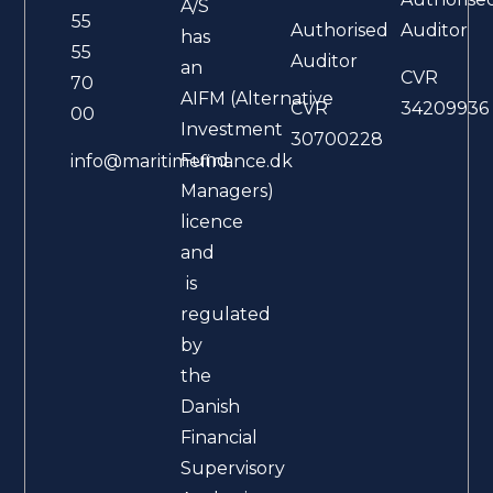
A/S
55
Authorised
Auditor
has
55
Auditor
an
CVR
70
AIFM (Alternative
CVR
34209936
00
Investment
30700228
Fund
info@maritimefinance.dk
Managers)
licence
and
is
regulated
by
the
Danish
Financial
Supervisory