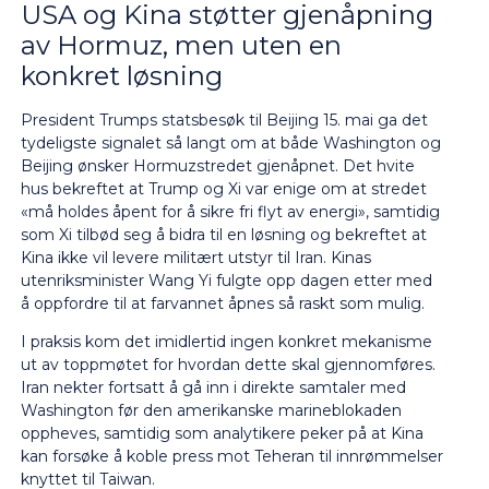
USA og Kina støtter gjenåpning
av Hormuz, men uten en
konkret løsning
President Trumps statsbesøk til Beijing 15. mai ga det
tydeligste signalet så langt om at både Washington og
Beijing ønsker Hormuzstredet gjenåpnet. Det hvite
hus bekreftet at Trump og Xi var enige om at stredet
«må holdes åpent for å sikre fri flyt av energi», samtidig
som Xi tilbød seg å bidra til en løsning og bekreftet at
Kina ikke vil levere militært utstyr til Iran. Kinas
utenriksminister Wang Yi fulgte opp dagen etter med
å oppfordre til at farvannet åpnes så raskt som mulig.
I praksis kom det imidlertid ingen konkret mekanisme
ut av toppmøtet for hvordan dette skal gjennomføres.
Iran nekter fortsatt å gå inn i direkte samtaler med
Washington før den amerikanske marineblokaden
oppheves, samtidig som analytikere peker på at Kina
kan forsøke å koble press mot Teheran til innrømmelser
knyttet til Taiwan.