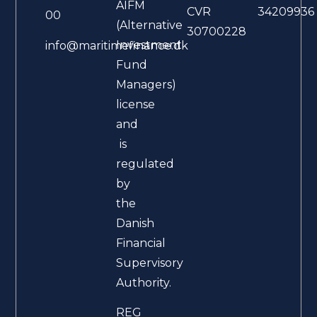
AIFM
CVR
34209936
00
(Alternative
30700228
Investment
info@maritimefinance.dk
Fund
Managers)
license
and
is
regulated
by
the
Danish
Financial
Supervisory
Authority.
REG