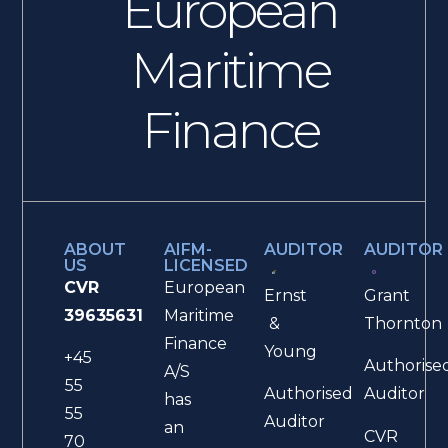
European
Maritime
Finance
ABOUT
AIFM-
AUDITOR
AUDITOR
US
LICENSED
CVR
European
Ernst
Grant
39635631
Maritime
&
Thornton
Finance
Young
+45
Authorise
A/S
55
Authorised
Auditor
has
55
Auditor
an
CVR
70