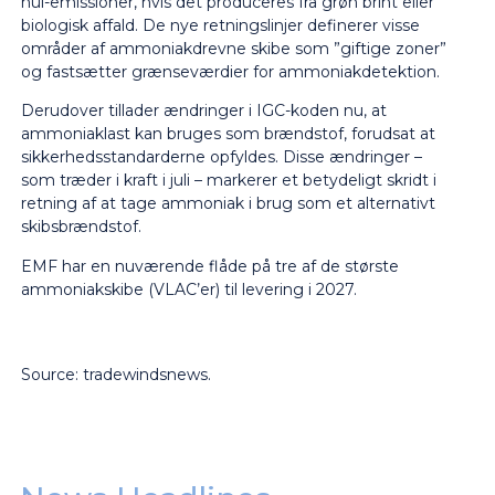
nul-emissioner, hvis det produceres fra grøn brint eller
biologisk affald. De nye retningslinjer definerer visse
områder af ammoniakdrevne skibe som ”giftige zoner”
og fastsætter grænseværdier for ammoniakdetektion.
Derudover tillader ændringer i IGC-koden nu, at
ammoniaklast kan bruges som brændstof, forudsat at
sikkerhedsstandarderne opfyldes. Disse ændringer –
som træder i kraft i juli – markerer et betydeligt skridt i
retning af at tage ammoniak i brug som et alternativt
skibsbrændstof.
EMF har en nuværende flåde på tre af de største
ammoniakskibe (VLAC’er) til levering i 2027.
Source: tradewindsnews.