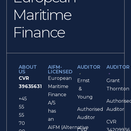
Maritime
Finance
ABOUT
AIFM-
AUDITOR
AUDITOR
US
LICENSED
CVR
European
Ernst
Grant
39635631
Maritime
&
Thornton
Finance
Young
+45
Authorise
A/S
55
Authorised
Auditor
has
55
Auditor
an
CVR
70
AIFM (Alternative
CVR
34209936