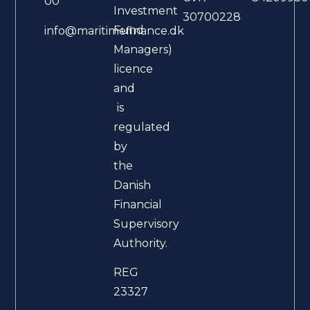
00
Investment
30700228
Fund
info@maritimefinance.dk
Managers)
licence
and
is
regulated
by
the
Danish
Financial
Supervisory
Authority.
REG
23327