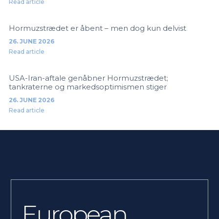
Read article
Hormuzstrædet er åbent – men dog kun delvist
26. JUNE 2026
Read article
USA-Iran-aftale genåbner Hormuzstrædet;
tankraterne og markedsoptimismen stiger
26. JUNE 2026
Read article
European