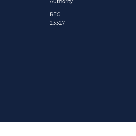
Authority.
REG
23327