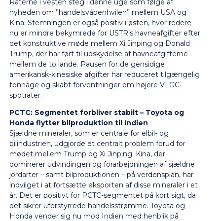
Raterne i vesten steg i denne uge som følge af
nyheden om ”handelsvåbenhvilen” mellem USA og
Kina. Stemningen er også positiv i østen, hvor redere
nu er mindre bekymrede for USTR’s havneafgifter efter
det konstruktive møde mellem Xi Jinping og Donald
Trump, der har ført til udskydelse af havneafgifterne
mellem de to lande. Pausen for de gensidige
amerikansk-kinesiske afgifter har reduceret tilgængelig
tonnage og skabt forventninger om højere VLGC-
spotrater.
PCTC: Segmentet forbliver stabilt – Toyota og
Honda flytter bilproduktion til Indien
Sjældne mineraler, som er centrale for elbil- og
bilindustrien, udgjorde et centralt problem forud for
mødet mellem Trump og Xi Jinping. Kina, der
dominerer udvindingen og forarbejdningen af sjældne
jordarter – samt bilproduktionen – på verdensplan, har
indvilget i at fortsætte eksporten af disse mineraler i et
år. Det er positivt for PCTC-segmentet på kort sigt, da
det sikrer uforstyrrede handelsstrømme. Toyota og
Honda vender sig nu mod Indien med henblik på