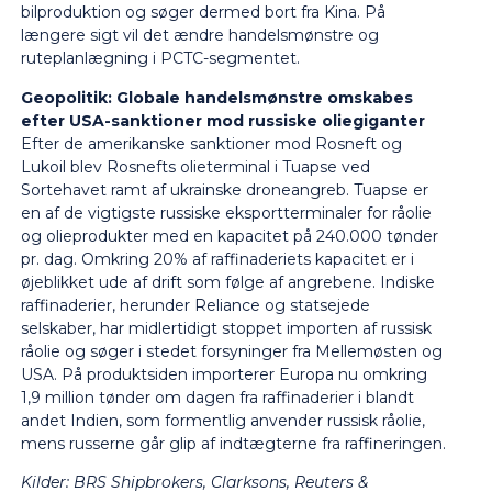
bilproduktion og søger dermed bort fra Kina. På
længere sigt vil det ændre handelsmønstre og
ruteplanlægning i PCTC-segmentet.
Geopolitik: Globale handelsmønstre omskabes
efter USA-sanktioner mod russiske oliegiganter
Efter de amerikanske sanktioner mod Rosneft og
Lukoil blev Rosnefts olieterminal i Tuapse ved
Sortehavet ramt af ukrainske droneangreb. Tuapse er
en af de vigtigste russiske eksportterminaler for råolie
og olieprodukter med en kapacitet på 240.000 tønder
pr. dag. Omkring 20% af raffinaderiets kapacitet er i
øjeblikket ude af drift som følge af angrebene. Indiske
raffinaderier, herunder Reliance og statsejede
selskaber, har midlertidigt stoppet importen af russisk
råolie og søger i stedet forsyninger fra Mellemøsten og
USA. På produktsiden importerer Europa nu omkring
1,9 million tønder om dagen fra raffinaderier i blandt
andet Indien, som formentlig anvender russisk råolie,
mens russerne går glip af indtægterne fra raffineringen.
Kilder:
BRS Shipbrokers, Clarksons, Reuters &