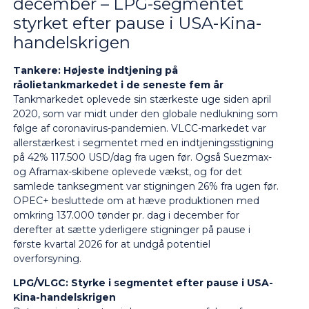
december – LPG-segmentet
styrket efter pause i USA-Kina-
handelskrigen
Tankere: Højeste indtjening på
råolietankmarkedet i de seneste fem år
Tankmarkedet oplevede sin stærkeste uge siden april
2020, som var midt under den globale nedlukning som
følge af coronavirus-pandemien. VLCC-markedet var
allerstærkest i segmentet med en indtjeningsstigning
på 42% 117.500 USD/dag fra ugen før. Også Suezmax-
og Aframax-skibene oplevede vækst, og for det
samlede tanksegment var stigningen 26% fra ugen før.
OPEC+ besluttede om at hæve produktionen med
omkring 137.000 tønder pr. dag i december for
derefter at sætte yderligere stigninger på pause i
første kvartal 2026 for at undgå potentiel
overforsyning.
LPG/VLGC: Styrke i segmentet efter pause i USA-
Kina-handelskrigen