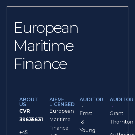
European
Maritime
Finance
ABOUT
AIFM-
AUDITOR
AUDITOR
US
LICENSED
CVR
European
Ernst
Grant
39635631
Maritime
&
Thornton
Finance
Young
+45
Authorise