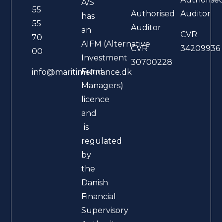
A/S
55
Authorised
Auditor
has
55
Auditor
an
CVR
70
AIFM (Alternative
CVR
34209936
00
Investment
30700228
Fund
info@maritimefinance.dk
Managers)
licence
and
is
regulated
by
the
Danish
Financial
Supervisory