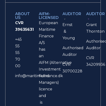
ABOUT
AIFM-
AUDITOR
AUDITOR
US
LICENSED
CVR
European
Ernst
Grant
39635631
Maritime
&
Thornton
Finance
Young
+45
Authorise
A/S
55
Authorised
Auditor
has
55
Auditor
an
CVR
70
AIFM (Alternative
CVR
34209936
00
Investment
30700228
Fund
info@maritimefinance.dk
Managers)
licence
and
is