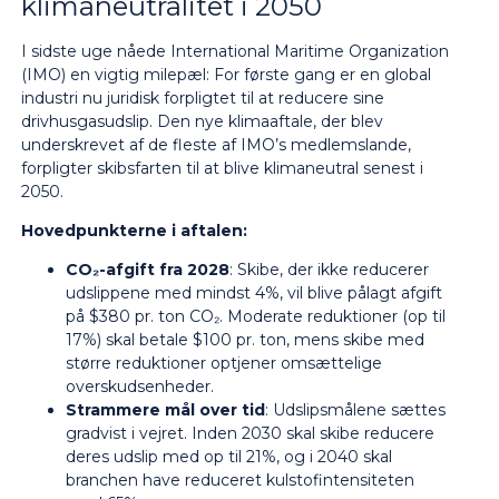
klimaneutralitet i 2050
I sidste uge nåede International Maritime Organization
(IMO) en vigtig milepæl: For første gang er en global
industri nu juridisk forpligtet til at reducere sine
drivhusgasudslip. Den nye klimaaftale, der blev
underskrevet af de fleste af IMO’s medlemslande,
forpligter skibsfarten til at blive klimaneutral senest i
2050.
Hovedpunkterne i aftalen:
CO
₂
-afgift fra 2028
: Skibe, der ikke reducerer
udslippene med mindst 4%, vil blive pålagt afgift
på $380 pr. ton CO₂. Moderate reduktioner (op til
17%) skal betale $100 pr. ton, mens skibe med
større reduktioner optjener omsættelige
overskudsenheder.
Strammere mål over tid
: Udslipsmålene sættes
gradvist i vejret. Inden 2030 skal skibe reducere
deres udslip med op til 21%, og i 2040 skal
branchen have reduceret kulstofintensiteten