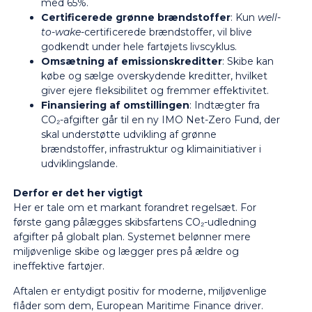
med 65%.
Certificerede grønne brændstoffer
: Kun
well-
to-wake
-certificerede brændstoffer, vil blive
godkendt under hele fartøjets livscyklus.
Omsætning af emissionskreditter
: Skibe kan
købe og sælge overskydende kreditter, hvilket
giver ejere fleksibilitet og fremmer effektivitet.
Finansiering af omstillingen
: Indtægter fra
CO₂-afgifter går til en ny IMO Net-Zero Fund, der
skal understøtte udvikling af grønne
brændstoffer, infrastruktur og klimainitiativer i
udviklingslande.
Derfor er det her vigtigt
Her er tale om et markant forandret regelsæt. For
første gang pålægges skibsfartens CO₂-udledning
afgifter på globalt plan. Systemet belønner mere
miljøvenlige skibe og lægger pres på ældre og
ineffektive fartøjer.
Aftalen er entydigt positiv for moderne, miljøvenlige
flåder som dem, European Maritime Finance driver.