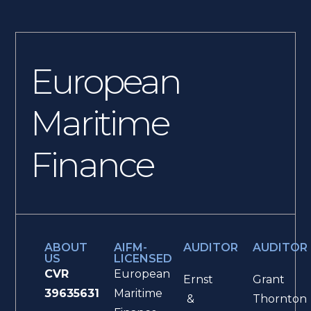
European
Maritime
Finance
ABOUT
AIFM-
AUDITOR
AUDITOR
US
LICENSED
CVR
European
Ernst
Grant
39635631
Maritime
&
Thornton