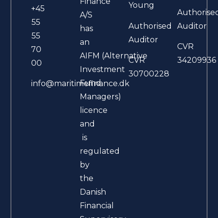
Finance
Young
+45
Authorise
A/S
55
Authorised
Auditor
has
55
Auditor
an
CVR
70
AIFM (Alternative
CVR
34209936
00
Investment
30700228
Fund
info@maritimefinance.dk
Managers)
licence
and
is
regulated
by
the
Danish
Financial