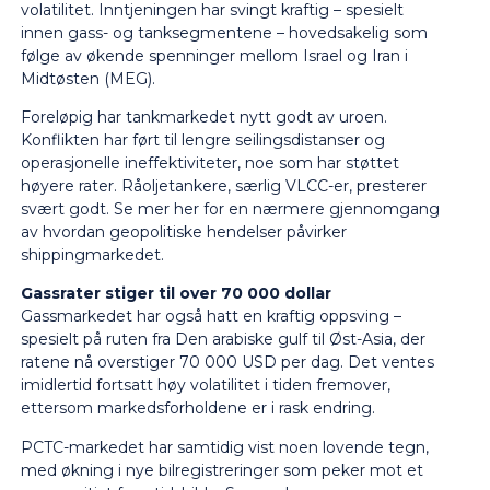
volatilitet. Inntjeningen har svingt kraftig – spesielt
innen gass- og tanksegmentene – hovedsakelig som
følge av økende spenninger mellom Israel og Iran i
Midtøsten (MEG).
Foreløpig har tankmarkedet nytt godt av uroen.
Konflikten har ført til lengre seilingsdistanser og
operasjonelle ineffektiviteter, noe som har støttet
høyere rater. Råoljetankere, særlig VLCC-er, presterer
svært godt.
Se mer her
for en nærmere gjennomgang
av hvordan geopolitiske hendelser påvirker
shippingmarkedet.
Gassrater stiger til over 70 000 dollar
Gassmarkedet har også hatt en kraftig oppsving –
spesielt på ruten fra Den arabiske gulf til Øst-Asia, der
ratene nå overstiger 70 000 USD per dag. Det ventes
imidlertid fortsatt høy volatilitet i tiden fremover,
ettersom markedsforholdene er i rask endring.
PCTC-markedet har samtidig vist noen lovende tegn,
med økning i nye bilregistreringer som peker mot et