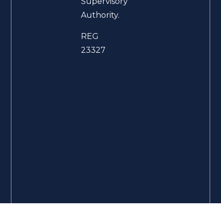
Supervisory
Authority.
REG
23327