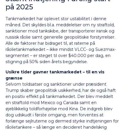
på 2025
Tankmarkedet har oplevet stor ustabilitet i denne
måned. Det skyldes bl.a. meddelelser om ny straftold,
sanktioner mod tankskibe, der transporterer iransk og
russisk råolie samt generelle geopolitiske forstyrrelser.
Alle de faktorer har bidraget til, at raterne på
råolietankmarkedet – ikke mindst VLCC- og Suezmax-
segmentet – er steget til over $40.000 per dag, en
stigning på 50% siden årets begyndelse.
Usikre tider gavner tankmarkedet – til en vis
grænse
Selvom toldsatser og sanktioner under præsident
Trump skaber geopolitisk usikkerhed, har de også haft
en positiv effekt på tankmarkedet. Der blev meddelt
en straftold mod Mexico og Canada samt en
øjeblikkelig toldforhøjelse mod Kina. De indgreb blev
dog udskudt i første omgang, men forventes at
forlænge sejlruterne og dermed styrke indtjeningen for
råolietankere – så længe en decideret handelskrig