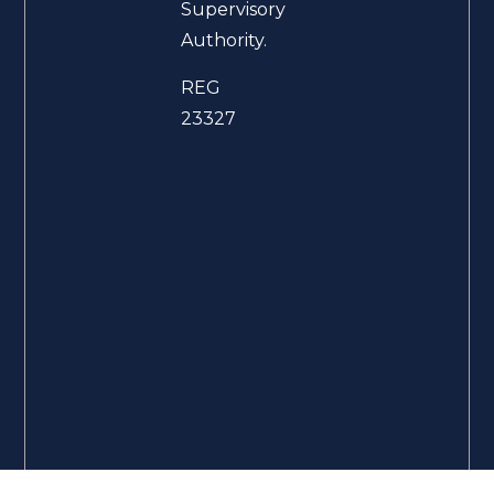
Supervisory
Authority.
REG
23327