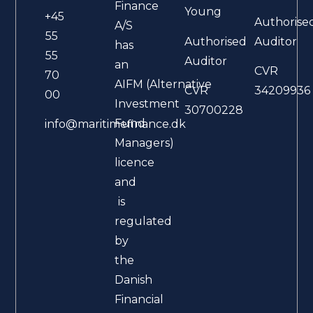
Finance
Young
+45
Authorise
A/S
55
Authorised
Auditor
has
55
Auditor
an
CVR
70
AIFM (Alternative
CVR
34209936
00
Investment
30700228
Fund
info@maritimefinance.dk
Managers)
licence
and
is
regulated
by
the
Danish
Financial