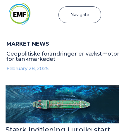
Navigate
MARKET NEWS
Geopolitiske forandringer er vækstmotor
for tankmarkedet
February 28, 2025
Stærk indtjening i urolig start