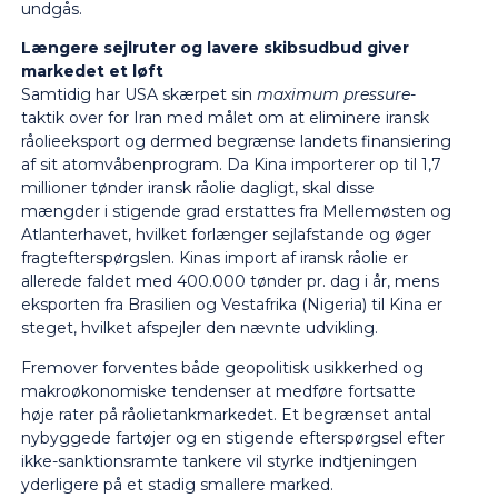
undgås.
Længere sejlruter og lavere skibsudbud giver
markedet et løft
Samtidig har USA skærpet sin
maximum pressure
-
taktik over for Iran med målet om at eliminere iransk
råolieeksport og dermed begrænse landets finansiering
af sit atomvåbenprogram. Da Kina importerer op til 1,7
millioner tønder iransk råolie dagligt, skal disse
mængder i stigende grad erstattes fra Mellemøsten og
Atlanterhavet, hvilket forlænger sejlafstande og øger
fragtefterspørgslen. Kinas import af iransk råolie er
allerede faldet med 400.000 tønder pr. dag i år, mens
eksporten fra Brasilien og Vestafrika (Nigeria) til Kina er
steget, hvilket afspejler den nævnte udvikling.
Fremover forventes både geopolitisk usikkerhed og
makroøkonomiske tendenser at medføre fortsatte
høje rater på råolietankmarkedet. Et begrænset antal
nybyggede fartøjer og en stigende efterspørgsel efter
ikke-sanktionsramte tankere vil styrke indtjeningen
yderligere på et stadig smallere marked.