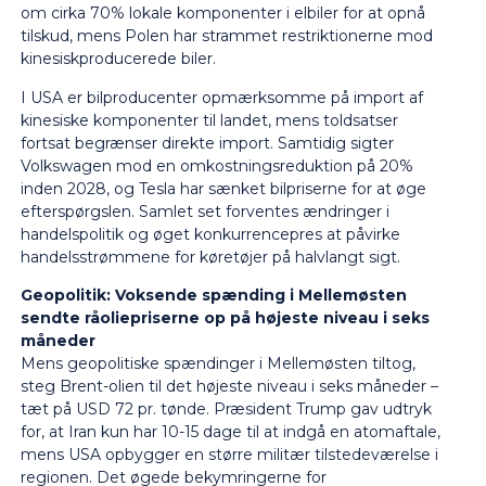
om cirka 70% lokale komponenter i elbiler for at opnå
tilskud, mens Polen har strammet restriktionerne mod
kinesiskproducerede biler.
I USA er bilproducenter opmærksomme på import af
kinesiske komponenter til landet, mens toldsatser
fortsat begrænser direkte import. Samtidig sigter
Volkswagen mod en omkostningsreduktion på 20%
inden 2028, og Tesla har sænket bilpriserne for at øge
efterspørgslen. Samlet set forventes ændringer i
handelspolitik og øget konkurrencepres at påvirke
handelsstrømmene for køretøjer på halvlangt sigt.
Geopolitik: Voksende spænding i Mellemøsten
sendte råoliepriserne op på højeste niveau i seks
måneder
Mens geopolitiske spændinger i Mellemøsten tiltog,
steg Brent-olien til det højeste niveau i seks måneder –
tæt på USD 72 pr. tønde. Præsident Trump gav udtryk
for, at Iran kun har 10-15 dage til at indgå en atomaftale,
mens USA opbygger en større militær tilstedeværelse i
regionen. Det øgede bekymringerne for