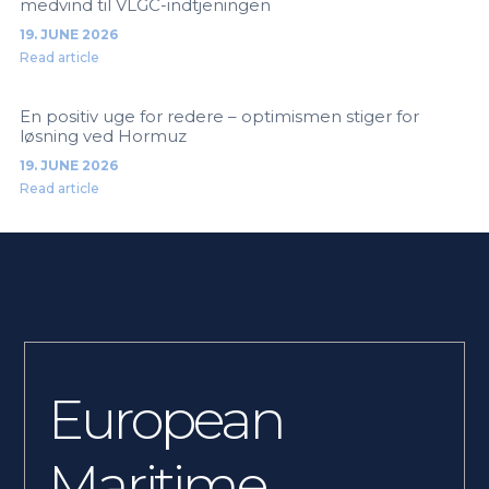
medvind til VLGC-indtjeningen
19. JUNE 2026
Read article
En positiv uge for redere – optimismen stiger for
løsning ved Hormuz
19. JUNE 2026
Read article
European
Maritime