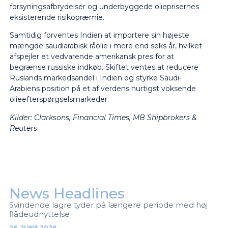
forsyningsafbrydelser og underbyggede olieprisernes
eksisterende risikopræmie.
Samtidig forventes Indien at importere sin højeste
mængde saudiarabisk råolie i mere end seks år, hvilket
afspejler et vedvarende amerikansk pres for at
begrænse russiske indkøb. Skiftet ventes at reducere
Ruslands markedsandel i Indien og styrke Saudi-
Arabiens position på et af verdens hurtigst voksende
olieefterspørgselsmarkeder.
Kilder:
Clarksons, Financial Times, MB Shipbrokers &
Reuters
News Headlines
Svindende lagre tyder på længere periode med høj
flådeudnyttelse
26. JUNE 2026