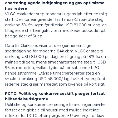
chartering øgede indtjeningen og gav optimisme
hos redere
VLGC-markedet steg moderat i ugens løb efter en rolig
start. Den toneangivende Ras Tanura-Chiba-rute steg
omkring 3% fra ugen før til cirka USD 81.000 pr. dag, da
tiltagende charteringaktivitet mindskede udbuddet på
begge sider af Suez.
Data fra Clarksons viser, at den gennemsnitlige
spotindtjening for moderne 84k cbm-VLGC’er steg til
omkring USD 81.000 pr. dag, en stigning på 18% fra en
måned tidligere, mens timecharterraterne steg til USD
96 pr. meterton, hvilket tyder på fortsat sunde LPG-
handelsstrømme. Etårige timecharter-rater steg en
smule til omkring USD 48.000/dag, hvilket tyder på, at
rederne stadig ser markedet som lovende på kort sigt.
PCTC: Politik og konkurrenceskift præger fortsat
bilhandelsudsigterne
Politiske og konkurrencemæssige forandringer påvirker
fortsat den globale bilindustri med mulige indirekte
effekter for PCTC-efterspørgslen. EU overvejer et krav