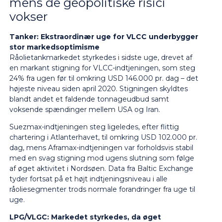
mens de geopolitiske risici
vokser
Tanker: Ekstraordinær uge for VLCC underbygger
stor markedsoptimisme
Råolietankmarkedet styrkedes i sidste uge, drevet af
en markant stigning for VLCC-indtjeningen, som steg
24% fra ugen før til omkring USD 146.000 pr. dag – det
højeste niveau siden april 2020. Stigningen skyldtes
blandt andet et faldende tonnageudbud samt
voksende spændinger mellem USA og Iran.
Suezmax-indtjeningen steg ligeledes, efter flittig
chartering i Atlanterhavet, til omkring USD 102.000 pr.
dag, mens Aframax-indtjeningen var forholdsvis stabil
med en svag stigning mod ugens slutning som følge
af øget aktivitet i Nordsøen. Data fra Baltic Exchange
tyder fortsat på et højt indtjeningsniveau i alle
råoliesegmenter trods normale forandringer fra uge til
uge.
LPG/VLGC: Markedet styrkedes, da øget