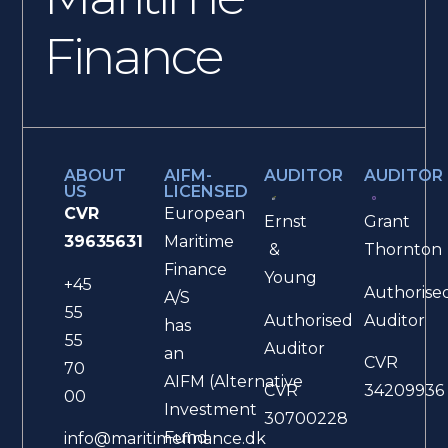
Finance
ABOUT
AIFM-
AUDITOR
AUDITOR
US
LICENSED
CVR
European
Ernst
Grant
39635631
Maritime
&
Thornton
Finance
Young
+45
Authorise
A/S
55
Authorised
Auditor
has
55
Auditor
an
CVR
70
AIFM (Alternative
CVR
34209936
00
Investment
30700228
Fund
info@maritimefinance.dk