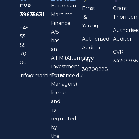
CVR
European
Ernst
Grant
39635631
Maritime
&
Thornton
Finance
Young
+45
Authorise
A/S
55
Authorised
Auditor
has
55
Auditor
an
CVR
70
AIFM (Alternative
CVR
34209936
00
Investment
30700228
Fund
info@maritimefinance.dk
Managers)
licence
and
is
regulated
by
the