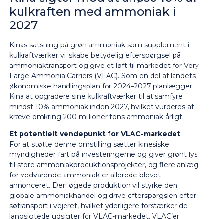
kulkraften med ammoniak i
2027
Kinas satsning på grøn ammoniak som supplement i
kulkraftværker vil skabe betydelig efterspørgsel på
ammoniaktransport og give et løft til markedet for Very
Large Ammonia Carriers (VLAC). Som en del af landets
økonomiske handlingsplan for 2024–2027 planlægger
Kina at opgradere sine kulkraftværker til at samfyre
mindst 10% ammoniak inden 2027, hvilket vurderes at
kræve omkring 200 millioner tons ammoniak årligt.
Et potentielt vendepunkt for VLAC-markedet
For at støtte denne omstilling sætter kinesiske
myndigheder fart på investeringerne og giver grønt lys
til store ammoniakproduktionsprojekter, og flere anlæg
for vedvarende ammoniak er allerede blevet
annonceret. Den øgede produktion vil styrke den
globale ammoniakhandel og drive efterspørgslen efter
søtransport i vejeret, hvilket yderligere forstærker de
langsigtede udsigter for VLAC-markedet. VLAC’er