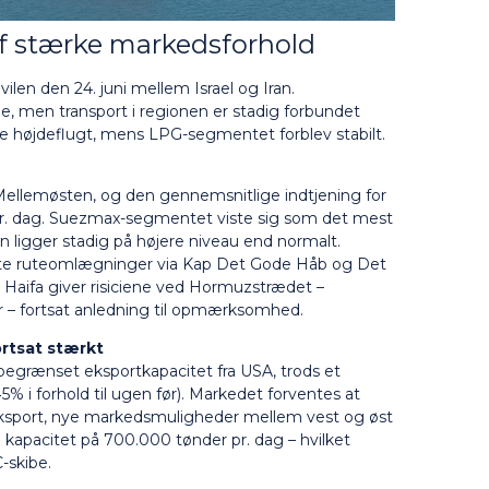
 af stærke markedsforhold
vilen den 24. juni mellem Israel og Iran.
e, men transport i regionen er stadig forbundet
te højdeflugt, mens LPG-segmentet forblev stabilt.
Mellemøsten, og den gennemsnitlige indtjening for
 pr. dag. Suezmax-segmentet viste sig som det mest
n ligger stadig på højere niveau end normalt.
satte ruteomlægninger via Kap Det Gode Håb og Det
Haifa giver risiciene ved Hormuzstrædet –
r – fortsat anledning til opmærksomhed.
ortsat stærkt
begrænset eksportkapacitet fra USA, trods et
‑5% i forhold til ugen før). Markedet forventes at
 eksport, nye markedsmuligheder mellem vest og øst
apacitet på 700.000 tønder pr. dag – hvilket
C-skibe.