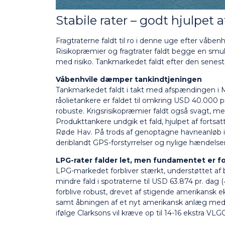
Stabile rater – godt hjulpet
Fragtraterne faldt til ro i denne uge efter våbenh
Risikopræmier og fragtrater faldt begge en smul
med risiko. Tankmarkedet faldt efter den senes
Våbenhvile dæmper tankindtjeningen
Tankmarkedet faldt i takt med afspændingen i 
råolietankere er faldet til omkring USD 40.000
robuste. Krigsrisikopræmier faldt også svagt, me
Produkttankere undgik et fald, hjulpet af fort
Røde Hav. På trods af genoptagne havneanløb i 
deriblandt GPS-forstyrrelser og nylige hændelse
LPG-rater falder let, men fundamentet er f
LPG-markedet forbliver stærkt, understøttet af 
mindre fald i spotraterne til USD 63.874 pr. dag (
forblive robust, drevet af stigende amerikansk
samt åbningen af et nyt amerikansk anlæg med k
ifølge Clarksons vil kræve op til 14-16 ekstra VLG