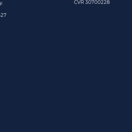
CVR 30700228
y.
327