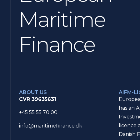
Maritime
Finance
ABOUT US
AIFM-L
CVR 39635631
Europea
has an A
+45 55 55 70 00
Investm
licence 
info@maritimefinance.dk
Danish F