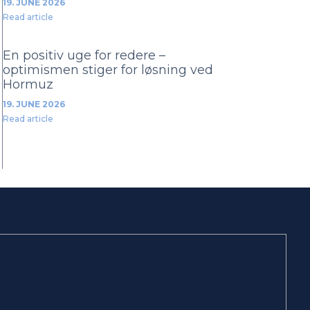
19. JUNE 2026
Read article
En positiv uge for redere –
optimismen stiger for løsning ved
Hormuz
19. JUNE 2026
Read article